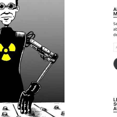
A
M
Sa
ab
de
A
e-
ma
L
S
A