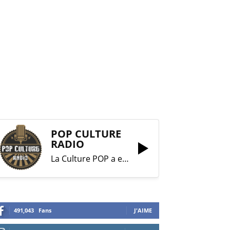
POP CULTURE
RADIO
La Culture POP a enfin trouvé sa RADIO !
491,043
Fans
J'AIME