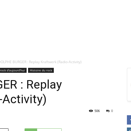
OLPHE BURGER : Replay Kraftwerk (Radio-Activity)
rock d'aujourd'hui
Histoire du rock
R : Replay
Activity)
506
0