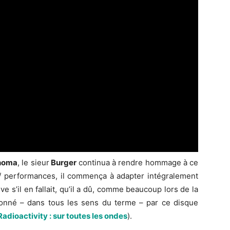
noma
, le sieur
Burger
continua à rendre hommage à ce
 / performances, il commença à adapter intégralement
e s’il en fallait, qu’il a dû, comme beaucoup lors de la
ionné – dans tous les sens du terme – par ce disque
adioactivity : sur toutes les ondes
).