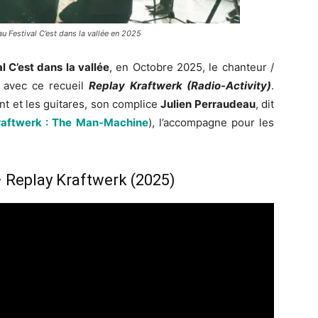
u Festival C’est dans la vallée en 2025
l C’est dans la vallée
, en Octobre 2025, le chanteur /
n avec ce recueil
Replay Kraftwerk (Radio-Activity)
.
t et les guitares, son complice
Julien Perraudeau
, dit
raftwerk : The Man-Machine
), l’accompagne pour les
 Replay Kraftwerk (2025)