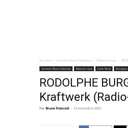
Accueil
Carotte Rock Cultures
Albums rock
ROD
Carotte Rock Cultures
Albums rock
Livre Rock
Groupes 
RODOLPHE BURGE
Kraftwerk (Radio-
Par
Bruno Polaroid
-
14 novembre 2025