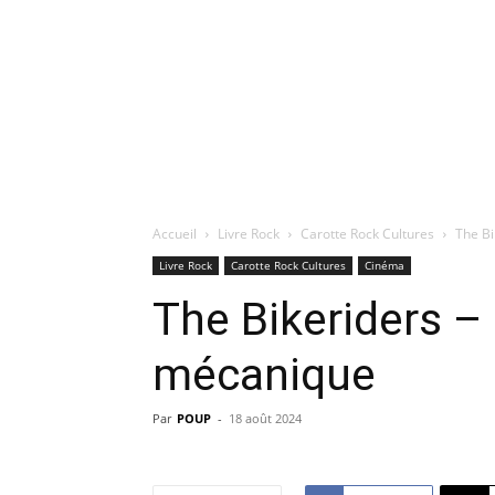
Accueil
Livre Rock
Carotte Rock Cultures
The B
Livre Rock
Carotte Rock Cultures
Cinéma
The Bikeriders 
mécanique
Par
POUP
-
18 août 2024