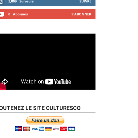
3,009
Suiveurs
SUIVRE
0
Abonnés
S'ABONNER
OUTENEZ LE SITE CULTURESCO