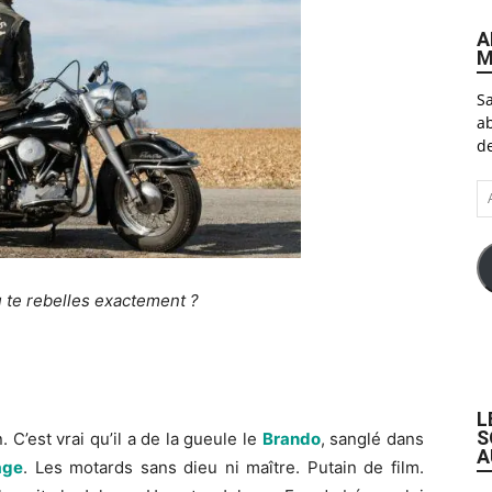
A
M
Sa
ab
de
A
e-
ma
ebelles exactement ?
L
S
. C’est vrai qu’il a de la gueule le
Brando
, sanglé dans
A
age
. Les motards sans dieu ni maître. Putain de film.