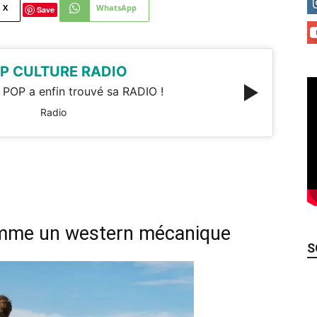
X
WhatsApp
Save
P CULTURE RADIO
 POP a enfin trouvé sa RADIO !
Radio
omme un western mécanique
S