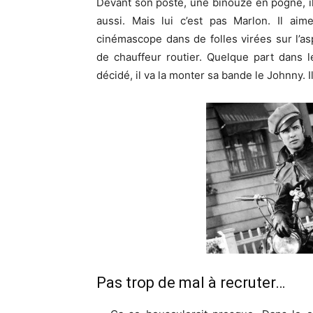
Devant son poste, une binouze en pogne, il
aussi. Mais lui c’est pas Marlon. Il ai
cinémascope dans de folles virées sur l’a
de chauffeur routier. Quelque part dans l
décidé, il va la monter sa bande le Johnny. I
Pas trop de mal à recruter…