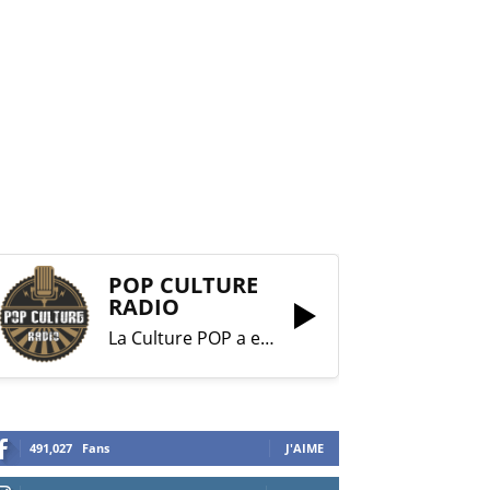
POP CULTURE
RADIO
La Culture POP a enfin trouvé sa RADIO !
491,027
Fans
J'AIME