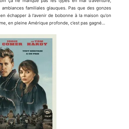
oin ça ne manque pas les types en mal d’aventure,
 ambiances familiales glauques. Pas que des gonzes
 bien échapper à l’avenir de bobonne à la maison qu’on
nisme, en pleine Amérique profonde, c’est pas gagné…