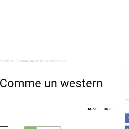
ikeriders – Comme un western mécanique
– Comme un western
515
0