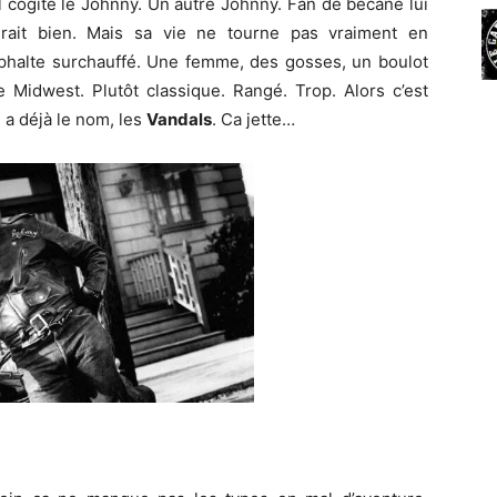
 cogite le Johnny. Un autre Johnny. Fan de bécane lui
merait bien. Mais sa vie ne tourne pas vraiment en
sphalte surchauffé. Une femme, des gosses, un boulot
e Midwest. Plutôt classique. Rangé. Trop. Alors c’est
l a déjà le nom, les
Vandals
. Ca jette…