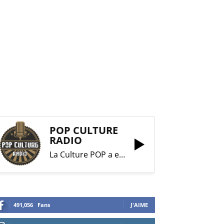
POP CULTURE
RADIO
La Culture POP a enfin trouvé sa RADIO !
491,056
Fans
J'AIME