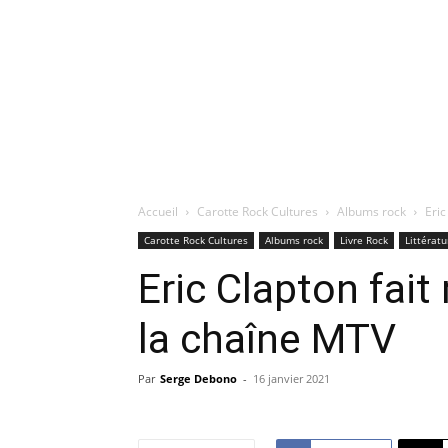
Accueil
Carotte Rock Cultures
Albums rock
Eric
Carotte Rock Cultures
Albums rock
Livre Rock
Littératu
Eric Clapton fait 
la chaîne MTV
Par
Serge Debono
-
16 janvier 2021