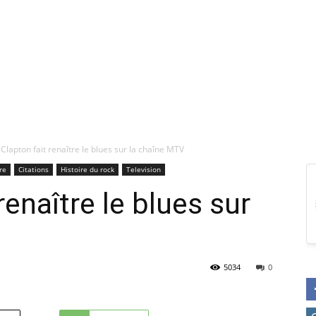
 Clapton fait renaître le blues sur la chaîne MTV
re
Citations
Histoire du rock
Television
renaître le blues sur
5034
0