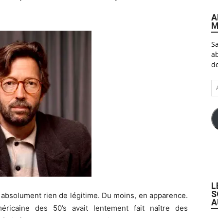
A
M
Sa
ab
de
A
e-
ma
L
S
t absolument rien de légitime. Du moins, en apparence.
A
éricaine des 50’s avait lentement fait naître des