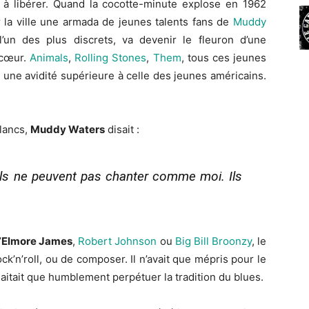
ir à libérer. Quand la cocotte-minute explose en 1962
 la ville une armada de jeunes talents fans de
Muddy
l’un des plus discrets, va devenir le fleuron d’une
 cœur.
Animals
,
Rolling Stones
,
Them
, tous ces jeunes
c une avidité supérieure à celle des jeunes américains.
lancs,
Muddy Waters
disait :
s ils ne peuvent pas chanter comme moi. Ils
’
Elmore James
,
Robert Johnson
ou
Big Bill Broonzy
, le
k’n’roll, ou de composer. Il n’avait que mépris pour le
aitait que humblement perpétuer la tradition du blues.