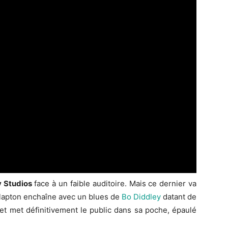
 Studios
face à un faible auditoire. Mais ce dernier va
 Clapton enchaîne avec un blues de
Bo Diddley
datant de
 et met définitivement le public dans sa poche, épaulé