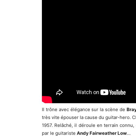
Il trône avec élégance sur la scène de
Bray
très vite épouser la cause du guitar-hero.
1957. Relâché, il déroule en terrain connu,
par le guitariste
Andy Fairweather Low
…