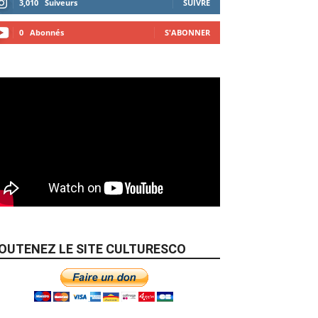
3,010
Suiveurs
SUIVRE
0
Abonnés
S'ABONNER
OUTENEZ LE SITE CULTURESCO