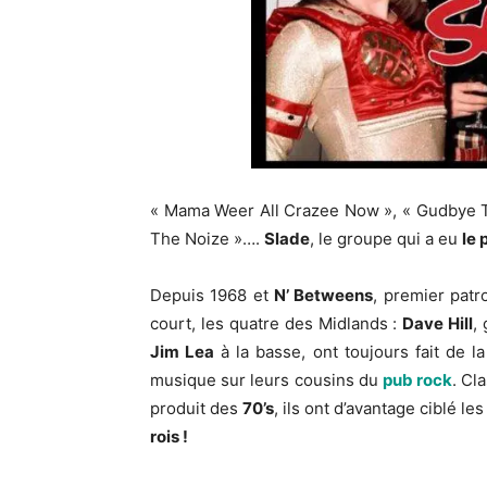
« Mama Weer All Crazee Now », « Gudbye T
The Noize »….
Slade
, le groupe qui a eu
le 
Depuis 1968 et
N’ Betweens
, premier pat
court, les quatre des Midlands :
Dave Hill
,
Jim Lea
à la basse, ont toujours fait de l
musique sur leurs cousins du
pub rock
. Cl
produit des
70’s
, ils ont d’avantage ciblé le
rois !