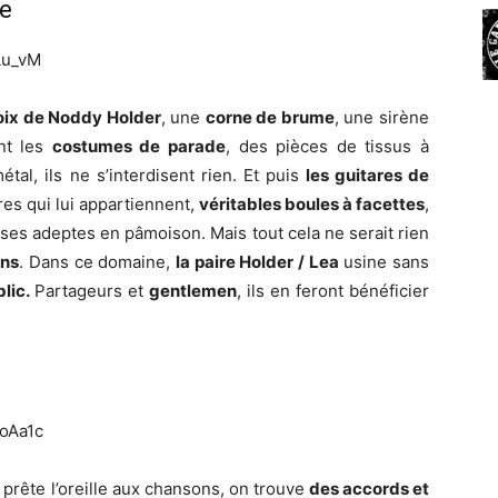
e
Au_vM
oix de Noddy Holder
, une
corne de brume
, une sirène
nt les
costumes de parade
, des pièces de tissus à
étal, ils ne s’interdisent rien. Et puis
les guitares de
res qui lui appartiennent,
véritables boules à facettes
,
 ses adeptes en pâmoison. Mais tout cela ne serait rien
ons
. Dans ce domaine,
la paire Holder / Lea
usine sans
blic.
Partageurs et
gentlemen
, ils en feront bénéficier
oAa1c
prête l’oreille aux chansons, on trouve
des accords et