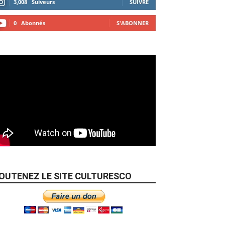
3,008
Suiveurs
SUIVRE
0
Abonnés
S'ABONNER
OUTENEZ LE SITE CULTURESCO