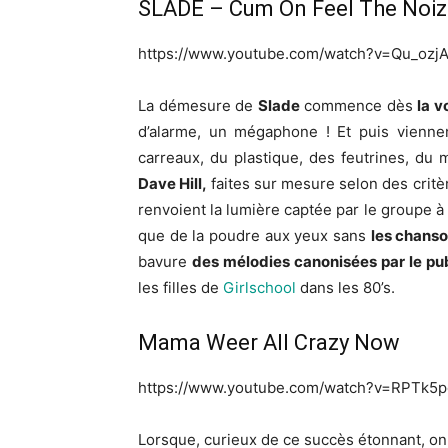
SLADE – Cum On Feel The Noiz
https://www.youtube.com/watch?v=Qu_ozj
La démesure de
Slade
commence dès
la v
d’alarme, un mégaphone ! Et puis vienne
carreaux, du plastique, des feutrines, du m
Dave Hill,
faites sur mesure selon des critè
renvoient la lumière captée par le groupe à
que de la poudre aux yeux sans
les chans
bavure
des mélodies canonisées par le pu
les filles de
Girlschool
dans les 80’s.
Mama Weer All Crazy Now
https://www.youtube.com/watch?v=RPTk5p
Lorsque, curieux de ce succès étonnant, on 