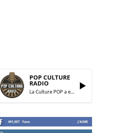
POP CULTURE
RADIO
La Culture POP a enfin trouvé sa RADIO !
491,057
Fans
J'AIME