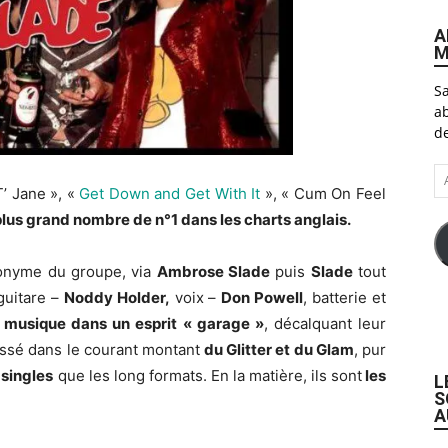
A
M
Sa
ab
de
A
’ Jane », «
Get Down and Get With It
», « Cum On Feel
e-
ma
plus grand nombre de n°1 dans les charts anglais.
ronyme du groupe, via
Ambrose Slade
puis
Slade
tout
 guitare –
Noddy Holder,
voix –
Don Powell
, batterie et
a
musique dans un esprit « garage »
, décalquant leur
assé dans le courant montant
du Glitter et du Glam
, pur
s
singles
que les long formats. En la matière, ils sont
les
L
S
A