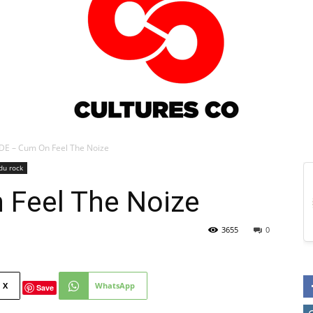
DE – Cum On Feel The Noize
du rock
Culturesco
Feel The Noize
3655
0
X
WhatsApp
Save