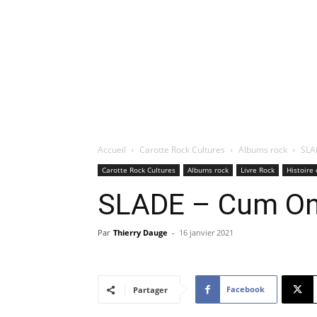
Accueil
Carotte Rock Cultures
Albums rock
SLA
Carotte Rock Cultures
Albums rock
Livre Rock
Histoire 
SLADE – Cum On 
Par
Thierry Dauge
-
16 janvier 2021
Facebook
Partager