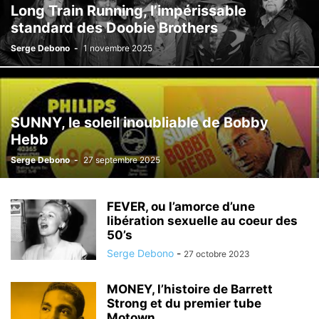
Long Train Running, l’impérissable
standard des Doobie Brothers
Serge Debono
-
1 novembre 2025
SUNNY, le soleil inoubliable de Bobby
Hebb
Serge Debono
-
27 septembre 2025
FEVER, ou l’amorce d’une
libération sexuelle au coeur des
50’s
Serge Debono
-
27 octobre 2023
MONEY, l’histoire de Barrett
Strong et du premier tube
Motown