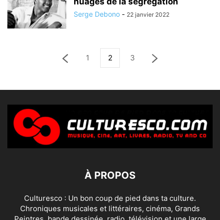
nuages de la ségrégation
Serge Debono
-
22 janvier 2022
1
2
3
À PROPOS
Culturesco : Un bon coup de pied dans ta culture.
Chroniques musicales et littéraires, cinéma, Grands
Peintres, bande dessinée, radio, télévision et une large