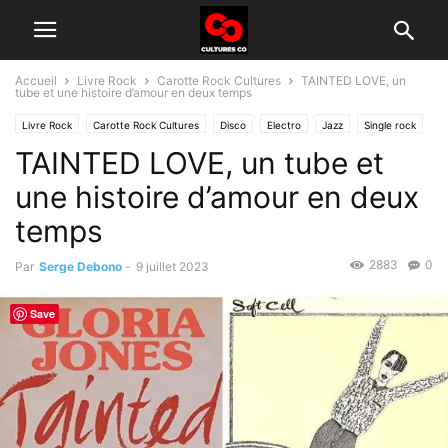
Accueil
Livre Rock
Carotte Rock Cultures
TAINTED LOVE, un
tube et une histoire d’amour en deux temps
Livre Rock
Carotte Rock Cultures
Disco
Electro
Jazz
Single rock
TAINTED LOVE, un tube et
Soul, Funk
une histoire d’amour en deux
temps
2883
0
Par
Serge Debono
-
9 juillet 2023
Save