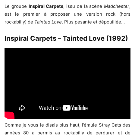
Le groupe
Inspiral Carpets
, issu de la scène
Madchester
,
est le premier à proposer une version rock (hors
rockabilly) de
Tainted Love
. Plus pesante et dépouillée…
Inspiral Carpets – Tainted Love (1992)
Comme je vous le disais plus haut, l’émule Stray Cats des
années 80 a permis au rockabilly de perdurer et de