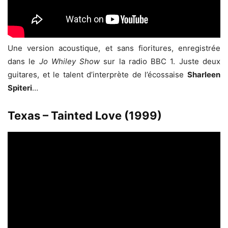
Une version acoustique, et sans fioritures, enregistrée
dans le
Jo Whiley Show
sur la radio BBC 1. Juste deux
guitares, et le talent d’interprète de l’écossaise
Sharleen
Spiteri
…
Texas – Tainted Love (1999)