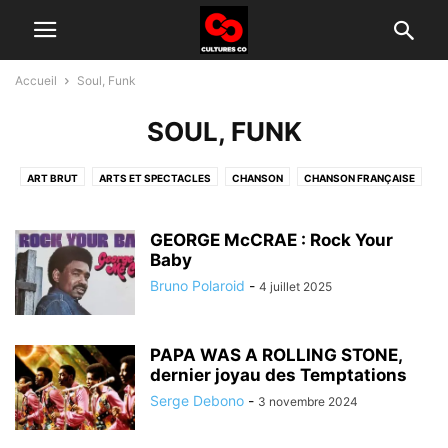
Accueil
Soul, Funk
SOUL, FUNK
ART BRUT
ARTS ET SPECTACLES
CHANSON
CHANSON FRANÇAISE
CINÉMA
CONCERT
CULTURE SOCIÉTÉ
DISCO
DISQUAIRE
ELECTRO
ESSAI
EVÉNEMENTS CULTURELS
FANTASY
FANZINE
GEORGE McCRAE : Rock Your
FOLK BLUES
HUMOUR
Baby
JAZZ
LITTÉRATURE
LIVE MUSIC
LIVRE ROCK
MUSIQUE CLASSIQUE
MUSIQUE DE FILM
Bruno Polaroid
-
4 juillet 2025
MUSIQUE ORIENTALE
NEW WAVE
NOS AUTEURS
PEINTURE
PHOTOGRAPHIE
RADIO
ROMAN
ROMAN NOIR
SINGLE
PAPA WAS A ROLLING STONE,
SINGLE ROCK
SOCIÉTÉ
SOUL, FUNK
SPECTACLE
TELEVISION
dernier joyau des Temptations
Serge Debono
-
3 novembre 2024