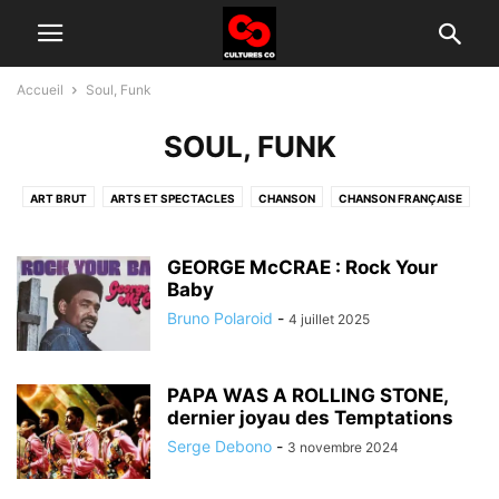
Accueil
Soul, Funk
SOUL, FUNK
ART BRUT
ARTS ET SPECTACLES
CHANSON
CHANSON FRANÇAISE
CINÉMA
CONCERT
CULTURE SOCIÉTÉ
DISCO
DISQUAIRE
ELECTRO
ESSAI
EVÉNEMENTS CULTURELS
FANTASY
FANZINE
GEORGE McCRAE : Rock Your
FOLK BLUES
HUMOUR
Baby
JAZZ
LITTÉRATURE
LIVE MUSIC
LIVRE ROCK
MUSIQUE CLASSIQUE
MUSIQUE DE FILM
Bruno Polaroid
-
4 juillet 2025
MUSIQUE ORIENTALE
NEW WAVE
NOS AUTEURS
PEINTURE
PHOTOGRAPHIE
RADIO
ROMAN
ROMAN NOIR
SINGLE
PAPA WAS A ROLLING STONE,
SINGLE ROCK
SOCIÉTÉ
SOUL, FUNK
SPECTACLE
TELEVISION
dernier joyau des Temptations
Serge Debono
-
3 novembre 2024