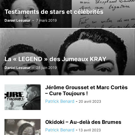
Testaments de stars et célébrités
Daniel Lesueur
-
7 mars 2019
La « LEGEND » des Jumeaux KRAY
Daniel Lesueur
-
28 juin 2019
Jérôme Grousset et Marc Cortès
– Cure Toujours !
Patrick Benard
-
20 avril 2023
Okidoki – Au-delà des Brumes
Patrick Benard
-
13 avril 2023