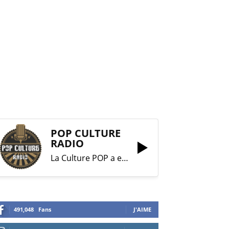
POP CULTURE
RADIO
La Culture POP a enfin trouvé sa RADIO !
491,048
Fans
J'AIME