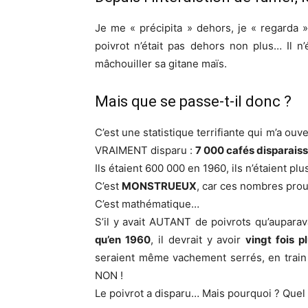
Je me « précipita » dehors, je « regarda
poivrot n’était pas dehors non plus… Il n’é
mâchouiller sa gitane maïs.
Mais que se passe-t-il donc ?
C’est une statistique terrifiante qui m’a ou
VRAIMENT disparu :
7 000 cafés disparais
Ils étaient 600 000 en 1960, ils n’étaient p
C’est
MONSTRUEUX
, car ces nombres prou
C’est mathématique…
S’il y avait AUTANT de poivrots qu’auparav
qu’en 1960
, il devrait y avoir
vingt fois p
seraient même vachement serrés, en train
NON !
Le poivrot a disparu… Mais pourquoi ? Quel 