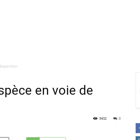
disparition
espèce en voie de
3432
0