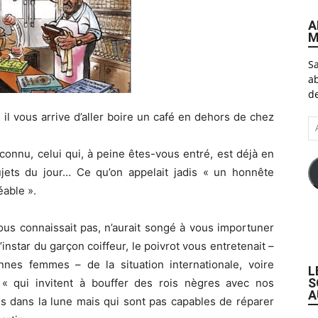
A
M
Sa
ab
de
 il vous arrive d’aller boire un café en dehors de chez
A
e-
ma
connu, celui qui, à peine êtes-vous entré, est déjà en
jets du jour… Ce qu’on appelait jadis « un honnête
able ».
vous connaissait pas, n’aurait songé à vous importuner
l’instar du garçon coiffeur, le poivrot vous entretenait –
nnes femmes – de la situation internationale, voire
L
S
 « qui invitent à bouffer des rois nègres avec nos
A
 dans la lune mais qui sont pas capables de réparer