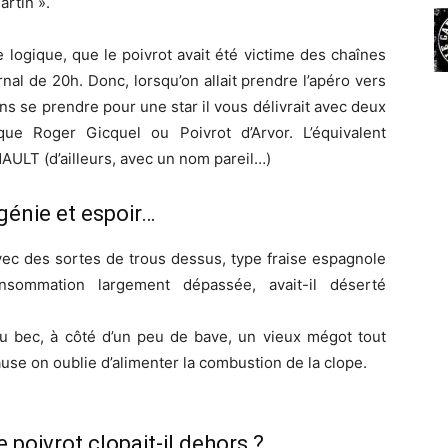
rtin ».
 logique, que le poivrot avait été victime des chaînes
rnal de 20h. Donc, lorsqu’on allait prendre l’apéro vers
ans se prendre pour une star il vous délivrait avec deux
e Roger Gicquel ou Poivrot d’Arvor. L’équivalent
AULT (d’ailleurs, avec un nom pareil…)
génie et espoir…
vec des sortes de trous dessus, type fraise espagnole
ommation largement dépassée, avait-il déserté
 au bec, à côté d’un peu de bave, un vieux mégot tout
use on oublie d’alimenter la combustion de la clope.
e poivrot clopait-il dehors ?