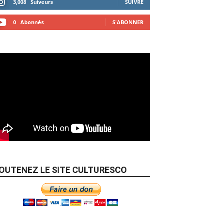
3,008
Suiveurs
SUIVRE
0
Abonnés
S'ABONNER
OUTENEZ LE SITE CULTURESCO