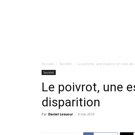
Accueil
Société
Le poivrot, une espèce en voie de 
Société
Le poivrot, une 
disparition
Par
Daniel Lesueur
-
8 mai 2019