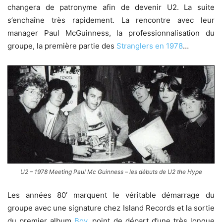
changera de patronyme afin de devenir U2. La suite
s’enchaîne très rapidement. La rencontre avec leur
manager Paul McGuinness, la professionnalisation du
groupe, la première partie des
Stranglers en 1978
…
U2 – 1978 Meeting Paul Mc Guinness – les débuts de U2 the Hype
Les années 80′ marquent le véritable démarrage du
groupe avec une signature chez Island Records et la sortie
du premier album
Boy
, point de départ d’une très longue