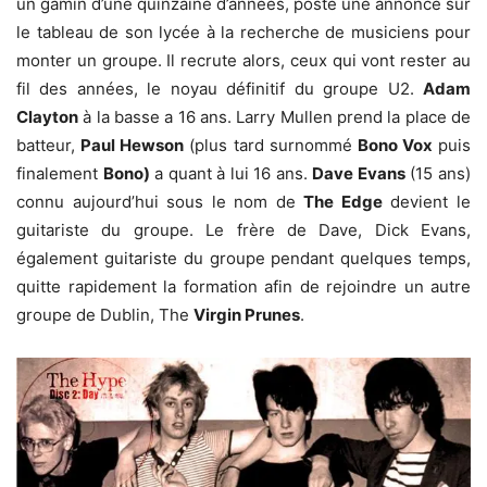
un gamin d’une quinzaine d’années, poste une annonce sur
le tableau de son lycée à la recherche de musiciens pour
monter un groupe. Il recrute alors, ceux qui vont rester au
fil des années, le noyau définitif du groupe U2.
Adam
Clayton
à la basse a 16 ans. Larry Mullen prend la place de
batteur,
Paul Hewson
(plus tard surnommé
Bono Vox
puis
finalement
Bono)
a quant à lui 16 ans.
Dave Evans
(15 ans)
connu aujourd’hui sous le nom de
The Edge
devient le
guitariste du groupe. Le frère de Dave, Dick Evans,
également guitariste du groupe pendant quelques temps,
quitte rapidement la formation afin de rejoindre un autre
groupe de Dublin, The
Virgin Prunes
.