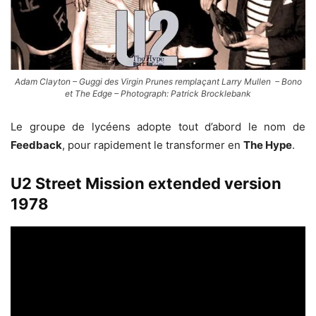
Adam Clayton – Guggi des Virgin Prunes remplaçant Larry Mullen – Bono
et The Edge – Photograph: Patrick Brocklebank
Le groupe de lycéens adopte tout d’abord le nom de
Feedback
, pour rapidement le transformer en
The Hype
.
U2 Street Mission extended version
1978