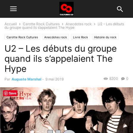
Accueil
Carotte Rock Cultures
Anecdotes rock
U2 – Les débuts
du groupe quand ils s’appelaient The Hype
Carotte Rock Cultures
Anecdotes rock
Livre Rock
Histoire du rock
U2 – Les débuts du groupe
quand ils s’appelaient The
Hype
8200
0
Par
Auguste Marshal
-
9 mai 2019
Save