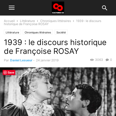
Accueil
Littérature
Chroniques littéraires
1939 : le discours
historique de Françoise ROSAY
Littérature
Chroniques littéraires
Société
1939 : le discours historique
de Françoise ROSAY
3063
0
Par
Daniel Lesueur
-
24 janvier 2019
Save