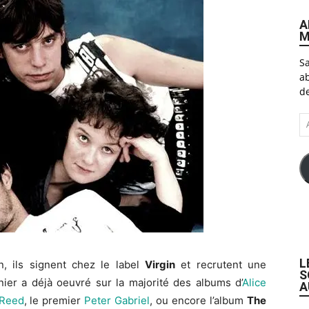
A
M
Sa
ab
de
A
e-
ma
L
n, ils signent chez le label
Virgin
et recrutent une
S
nier a déjà oeuvré sur la majorité des albums d’
Alice
A
 Reed
, le premier
Peter Gabriel
, ou encore l’album
The