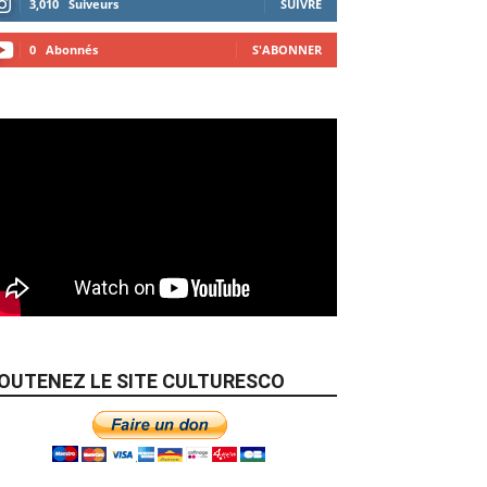
3,010
Suiveurs
SUIVRE
0
Abonnés
S'ABONNER
OUTENEZ LE SITE CULTURESCO