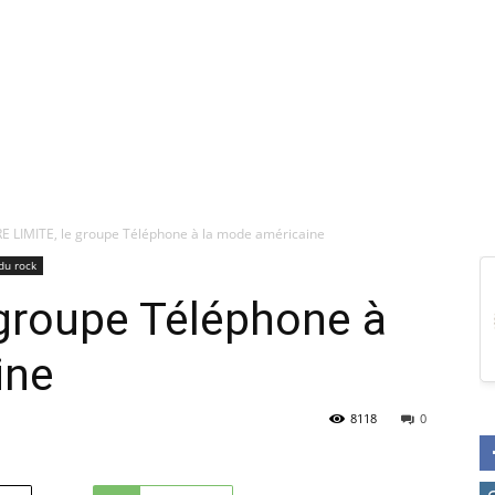
E LIMITE, le groupe Téléphone à la mode américaine
du rock
 groupe Téléphone à
ine
8118
0