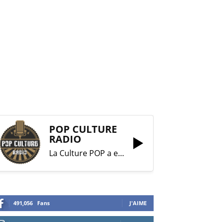
POP CULTURE
RADIO
La Culture POP a enfin trouvé sa RADIO !
491,056
Fans
J'AIME