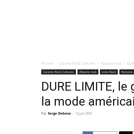
Accueil
Carotte Rock Cultures
Albums rock
DUR
Carotte Rock Cultures
Albums rock
Livre Rock
Histoire 
DURE LIMITE, le
la mode américa
Par
Serge Debono
-
3 juin 2021