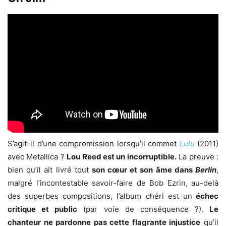
S’agit-il d’une compromission lorsqu’il commet
Lulu
(2011)
avec Metallica ?
Lou Reed est un incorruptible.
La preuve :
bien qu’il ait livré tout
son cœur et son âme dans
Berlin
,
malgré l’incontestable savoir-faire de Bob Ezrin, au-delà
des superbes compositions, l’album chéri est un
échec
critique et public
(par voie de conséquence ?).
Le
chanteur ne pardonne pas cette flagrante injustice
qu’il