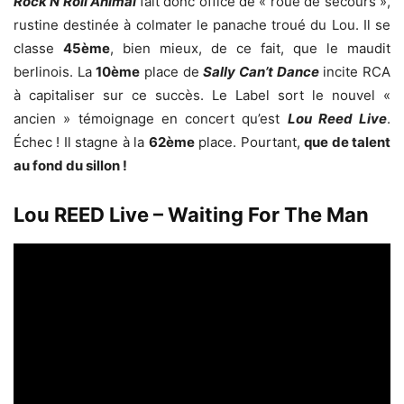
Rock N Roll Animal
fait donc office de « roue de secours »,
rustine destinée à colmater le panache troué du Lou. Il se
classe
45ème
, bien mieux, de ce fait, que le maudit
berlinois. La
10ème
place de
Sally Can’t Dance
incite RCA
à capitaliser sur ce succès. Le Label sort le nouvel «
ancien » témoignage en concert qu’est
Lou Reed Live
.
Échec ! Il stagne à la
62ème
place. Pourtant,
que de talent
au fond du sillon !
Lou REED Live – Waiting For The Man