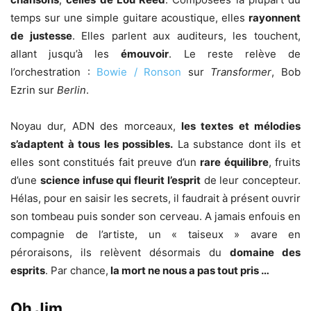
temps sur une simple guitare acoustique, elles
rayonnent
de justesse
. Elles parlent aux auditeurs, les touchent,
allant jusqu’à les
émouvoir
. Le reste relève de
l’orchestration :
Bowie / Ronson
sur
Transformer
, Bob
Ezrin sur
Berlin
.
Noyau dur, ADN des morceaux,
les textes et mélodies
s’adaptent à tous les possibles.
La substance dont ils et
elles sont constitués fait preuve d’un
rare équilibre
, fruits
d’une
science infuse qui fleurit l’esprit
de leur concepteur.
Hélas, pour en saisir les secrets, il faudrait à présent ouvrir
son tombeau puis sonder son cerveau. A jamais enfouis en
compagnie de l’artiste, un « taiseux » avare en
péroraisons, ils relèvent désormais du
domaine des
esprits
. Par chance,
la mort ne nous a pas tout pris …
Oh Jim