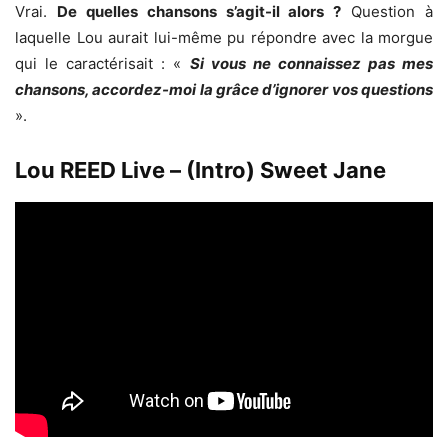
Vrai.
De quelles chansons s’agit-il alors ?
Question à
laquelle Lou aurait lui-même pu répondre avec la morgue
qui le caractérisait : «
Si vous ne connaissez pas mes
chansons, accordez-moi la grâce d’ignorer vos questions
».
Lou REED Live – (Intro) Sweet Jane