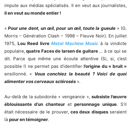
impute aux médias spécialisés. Il en veut aux journalistes,
il en veut au monde entier !
«
Pour une dent, un œil, pour un œil, toute la gueule
» (G.
Morris – Génération Clash – 1998 – Fleuve Noir). En juillet
1975,
Lou Reed livre
Metal Machine Music
à la vindicte
populaire,
quatre Faces de larsen de guitare
… à ce qui se
dit. Parce que même une écoute attentive (Si, si, c’est
possible !) ne permet pas d’identifier
l’origine du « bruit »
ensillonné. «
Vous conchiez la beauté ? Voici de quoi
alimenter vos cerveaux sclérosés
».
Au-delà de la subodorée « vengeance »,
subsiste l’œuvre
éblouissante d’un chanteur
et
personnage unique
. S’il
était nécessaire de le prouver,
ces deux disques
seraient
là
pour en témoigner
.