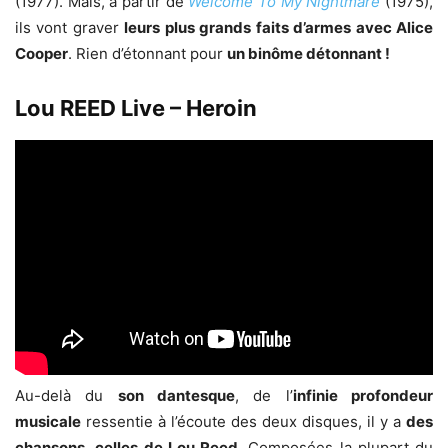
(1977). Mais, à partir de
Welcome To My Nightmare
(1975),
ils vont graver
leurs plus grands faits d’armes avec Alice
Cooper
. Rien d’étonnant pour
un binôme détonnant !
Lou REED Live – Heroin
Au-delà du
son dantesque
, de l’
infinie profondeur
musicale
ressentie à l’écoute des deux disques, il y a
des
chansons
,
celles de Lou Reed
. Composées la plupart du