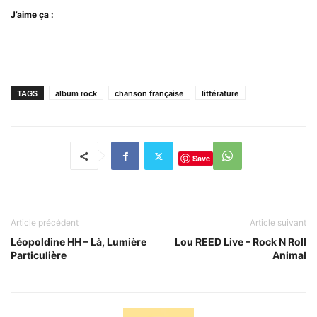
J’aime ça :
TAGS
album rock
chanson française
littérature
Save
Article précédent
Article suivant
Léopoldine HH – Là, Lumière
Lou REED Live – Rock N Roll
Particulière
Animal