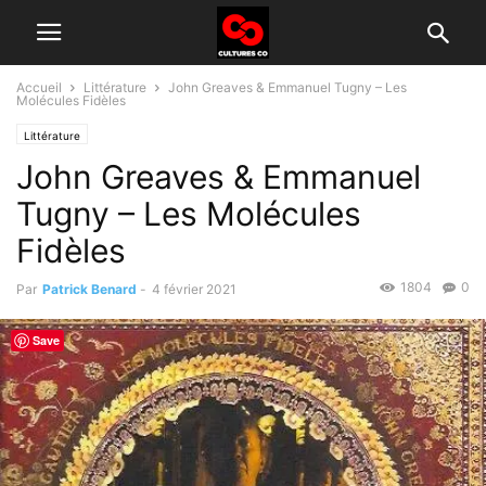
Accueil
Littérature
John Greaves & Emmanuel Tugny – Les
Molécules Fidèles
Littérature
John Greaves & Emmanuel
Tugny – Les Molécules
Fidèles
1804
0
Par
Patrick Benard
-
4 février 2021
Save