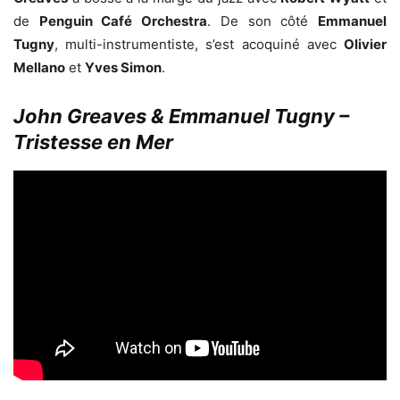
de
Penguin Café Orchestra
. De son côté
Emmanuel
Tugny
, multi-instrumentiste, s’est acoquiné avec
Olivier
Mellano
et
Yves Simon
.
John Greaves & Emmanuel Tugny –
Tristesse en Mer