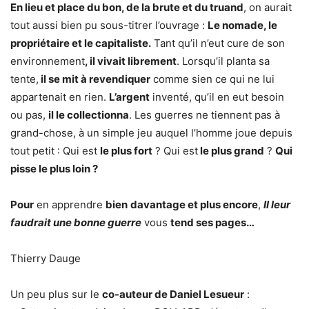
En lieu et place du bon, de la brute et du truand
, on aurait
tout aussi bien pu sous-titrer l’ouvrage :
Le nomade, le
propriétaire et le capitaliste.
Tant qu’il n’eut cure de son
environnement
, il vivait librement
. Lorsqu’il planta sa
tente,
il se mit à revendiquer
comme sien ce qui ne lui
appartenait en rien.
L’argent
inventé, qu’il en eut besoin
ou pas,
il le collectionna
. Les guerres ne tiennent pas à
grand-chose, à un simple jeu auquel l’homme joue depuis
tout petit : Qui est
le plus fort
? Qui est
le plus grand
?
Qui
pisse le plus loin ?
Pour
en apprendre
bien
davantage et plus encore
,
Il leur
faudrait une bonne guerre
vous
tend ses pages…
Thierry Dauge
Un peu plus sur le
co-auteur de Daniel Lesueur
: