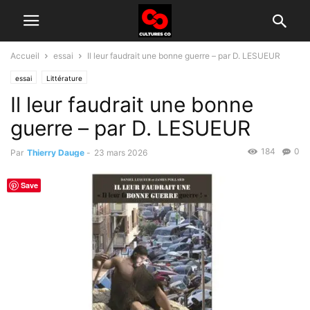
Accueil
essai
Il leur faudrait une bonne guerre – par D. LESUEUR
essai
Littérature
Il leur faudrait une bonne
guerre – par D. LESUEUR
184
0
Par
Thierry Dauge
-
23 mars 2026
Save