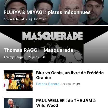
FUJIYA & MIYAGI : pistes méconnues
Bruno Polaroid
-
2 juillet 2026
Thomas RAGGI – Masquerade
Thierry Dauge
-
22 juin 2026
Blur vs Oasis, un livre de Frédéric
Granier
Patrick Benard
-
30 mai 2019
PAUL WELLER : de THE JAM à
Wild Wood