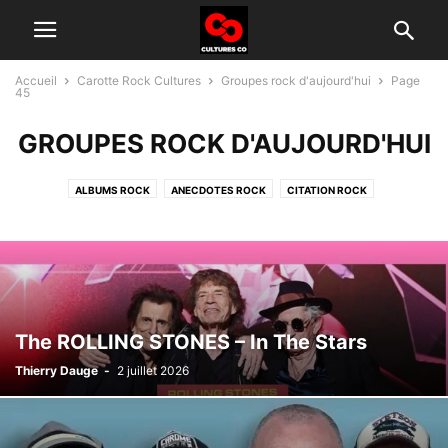
Accueil
Carotte Rock Cultures
Groupes rock d'aujourd'hui
Page
45
GROUPES ROCK D'AUJOURD'HUI
ALBUMS ROCK
ANECDOTES ROCK
CITATION ROCK
GROUPES ROCK D'AUJOURD'HUI
HISTOIRE DU ROCK
INTERVIEW
TÉLÉ ROCK
The ROLLING STONES – In The Stars
Thierry Dauge
-
2 juillet 2026