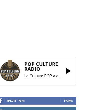
POP CULTURE
RADIO
La Culture POP a enfin trouvé sa RADIO !
491,015
Fans
J'AIME