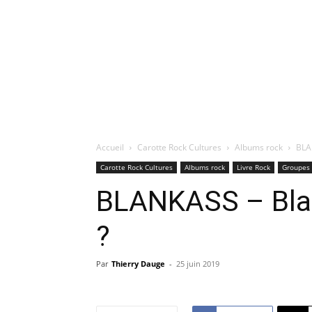
Accueil
Carotte Rock Cultures
Albums rock
BLAN
Carotte Rock Cultures
Albums rock
Livre Rock
Groupes 
BLANKASS – Blanc
?
Par
Thierry Dauge
-
25 juin 2019