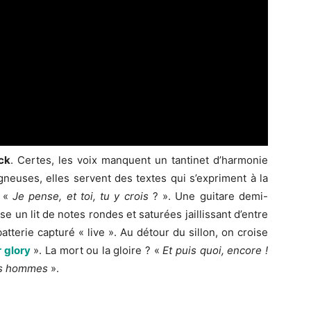
ck
. Certes, les voix manquent un tantinet d’harmonie
neuses, elles servent des textes qui s’expriment à la
 «
Je pense, et toi, tu y crois
? ». Une guitare demi-
use un lit de notes rondes et saturées jaillissant d’entre
tterie capturé « live ». Au détour du sillon, on croise
 glory
». La mort ou la gloire ? «
Et puis quoi, encore !
s hommes
».