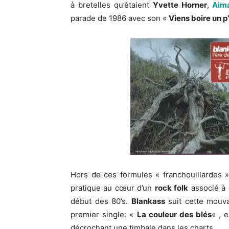
à bretelles qu’étaient
Yvette Horner
,
Aima
parade de 1986 avec son «
Viens boire un p
Hors de ces formules « franchouillardes 
pratique au cœur d’un
rock folk
associé à
début des 80’s.
Blankass
suit cette mouv
premier single: «
La couleur des blés
« , 
décrochant une timbale dans les charts.