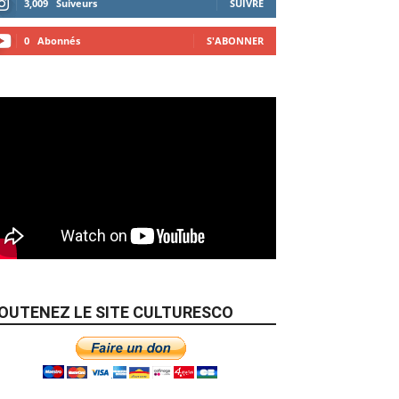
3,009
Suiveurs
SUIVRE
0
Abonnés
S'ABONNER
OUTENEZ LE SITE CULTURESCO