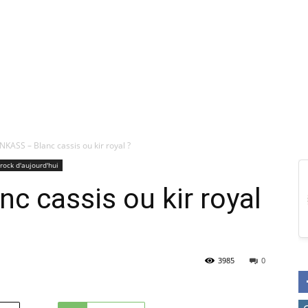
KASS – Blanc cassis ou kir royal ?
rock d'aujourd'hui
 cassis ou kir royal
3985
0