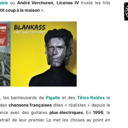
ble
ou
André Verchuren,
License IV
truste les hits
’tit coup à la maison
».
», les banlieusards de
Pigalle
et des
Têtes Raides
le
 des
chansons françaises
dites « réalistes » depuis le
ance avec des guitares
plus électriques.
En
1996
, le
extrait de leur premier Lp met les choses au point en