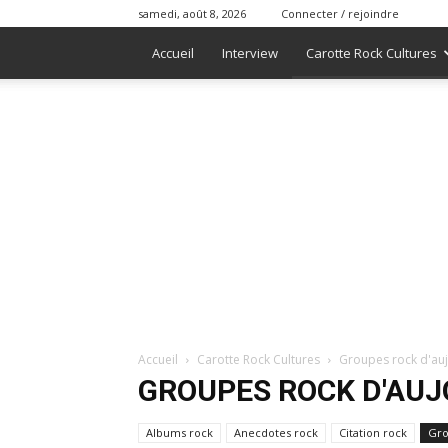
samedi, août 8, 2026
Connecter / rejoindre
Accueil
Interview
Carotte Rock Cultures
Accueil
Carotte Rock Cultures
Groupes rock d'auj
GROUPES ROCK D'AUJ
Albums rock
Anecdotes rock
Citation rock
Gro