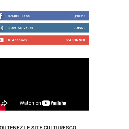
491,016
Fans
J'AIME
3,009
Suiveurs
SUIVRE
0
Abonnés
S'ABONNER
OUTENEZ LE SITE CULTURESCO