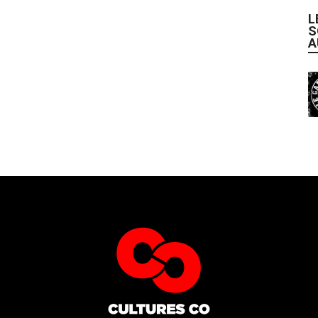
L
S
A