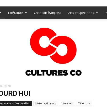
Littérature
Chanson française
Arts et Spectacles
P
ourd'hui
OURD'HUI
Culturesco
upes rock d'aujourd'hui
Histoire du rock
Interview
Télé rock