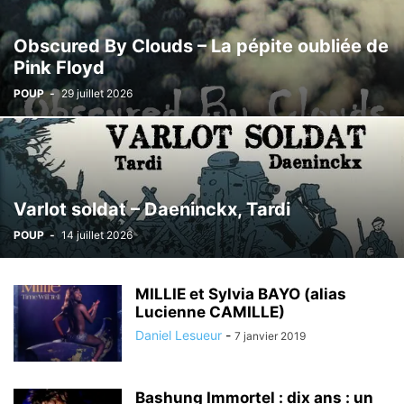
Obscured By Clouds – La pépite oubliée de
Pink Floyd
POUP
-
29 juillet 2026
Varlot soldat – Daeninckx, Tardi
POUP
-
14 juillet 2026
MILLIE et Sylvia BAYO (alias
Lucienne CAMILLE)
Daniel Lesueur
-
7 janvier 2019
Bashung Immortel : dix ans : un