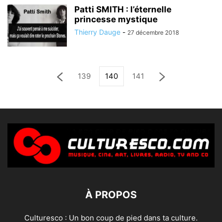
Patti SMITH : l’éternelle
princesse mystique
Thierry Dauge
-
27 décembre 2018
139
140
141
À PROPOS
Culturesco : Un bon coup de pied dans ta culture.