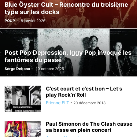
Blue Öyster Cult – Rencontre du troisième
type sur les docks
POUP
-
8 janvier 2026
Post Pop Depression, Iggy Pop invoque les
fantômes du passé
Serge Debono
-
10 octobre 2025
C’est court et c’est bon – Let’s
play Rock’n’Roll
Etienne FLT
-
20 décembre 2018
Paul Simonon de The Clash casse
sa basse en plein concert