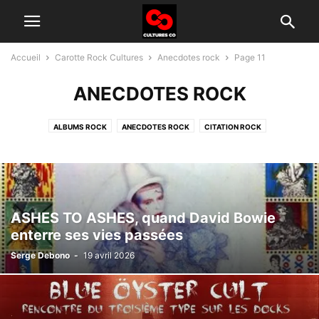
Accueil
Carotte Rock Cultures
Anecdotes rock
Page 11
ANECDOTES ROCK
ALBUMS ROCK
ANECDOTES ROCK
CITATION ROCK
GROUPES ROCK D'AUJOURD'HUI
HISTOIRE DU ROCK
INTERVIEW
TÉLÉ ROCK
ASHES TO ASHES, quand David Bowie
enterre ses vies passées
Serge Debono
-
19 avril 2026