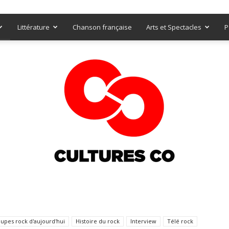
Littérature
Chanson française
Arts et Spectacles
P
Culturesco
upes rock d'aujourd'hui
Histoire du rock
Interview
Télé rock