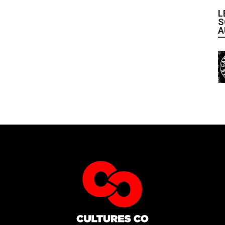
L
S
A