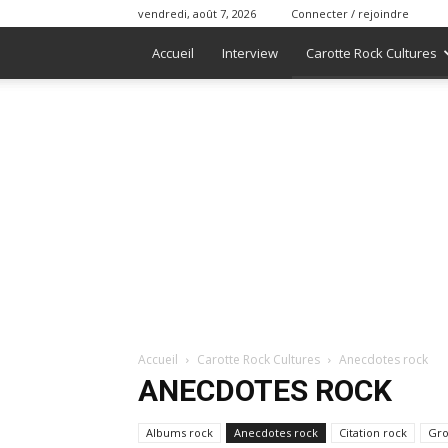
vendredi, août 7, 2026
Connecter / rejoindre
Accueil
Interview
Carotte Rock Cultures
Accueil
Carotte Rock Cultures
Anecdotes rock
ANECDOTES ROCK
Albums rock
Anecdotes rock
Citation rock
Gro