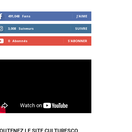
491,048
Fans
J'AIME
3,008
Suiveurs
SUIVRE
0
Abonnés
S'ABONNER
OUTENEZ LE SITE CULTURESCO