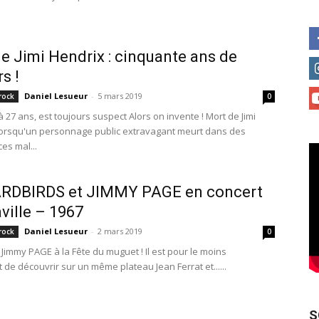
e Jimi Hendrix : cinquante ans de
s !
Daniel Lesueur
-
5 mars 2019
rock
0
 27 ans, est toujours suspect Alors on invente ! Mort de Jimi
Lorsqu'un personnage public extravagant meurt dans des
es mal...
ARDBIRDS et JIMMY PAGE en concert
ville – 1967
Daniel Lesueur
-
2 mars 2019
rock
0
Jimmy PAGE à la Fête du muguet ! Il est pour le moins
de découvrir sur un même plateau Jean Ferrat et......
S