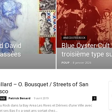
ANECDOTES ROCK
d David
Blue Öyster Cult
passées
troisième type s
POUP
-
8 janvier 2026
illard – O. Bousquet / Streets of San
sco
Patrick Benard
-
9 avril 2019
rock
0
du Rock dans la Bay Area Les Rives et Dérives d’une Ville avec
t ses Bas Il y a sept ans sortait chez...