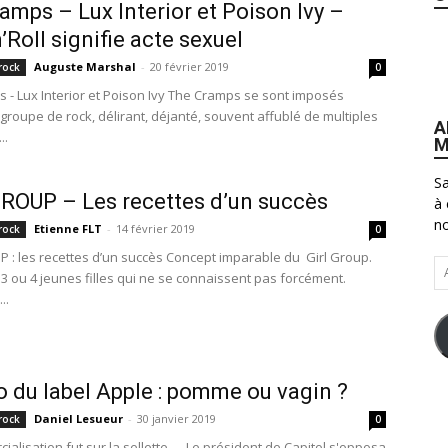
amps – Lux Interior et Poison Ivy –
’Roll signifie acte sexuel
Auguste Marshal
-
20 février 2019
rock
0
 - Lux Interior et Poison Ivy The Cramps se sont imposés
roupe de rock, délirant, déjanté, souvent affublé de multiples
A
..
M
Sa
ROUP – Les recettes d’un succès
à 
no
Etienne FLT
-
14 février 2019
rock
0
 : les recettes d’un succès Concept imparable du Girl Group.
Ad
3 ou 4 jeunes filles qui ne se connaissent pas forcément.
e-
..
ma
o du label Apple : pomme ou vagin ?
Daniel Lesueur
-
30 janvier 2019
rock
0
alisation fut sur la sellette... Le président de Capitol s'opposa