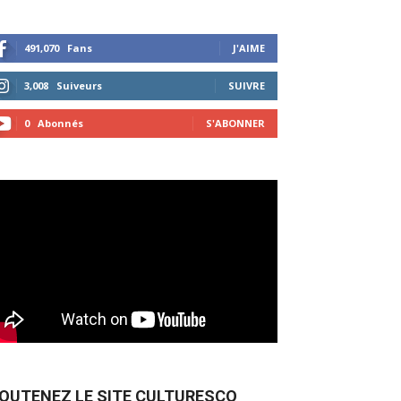
491,070
Fans
J'AIME
3,008
Suiveurs
SUIVRE
0
Abonnés
S'ABONNER
OUTENEZ LE SITE CULTURESCO