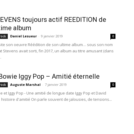
EVENS toujours actif REEDITION de
time album
Daniel Lesueur
-
9 janvier 2019
rock
0
site son oeuvre Réédition de son ultime album… sous son nom
at Stevens avait sorti, fin 2017, un album au titre amusant (dans
.
Bowie Iggy Pop – Amitié éternelle
Auguste Marshal
-
7 janvier 2019
rock
0
e et Iggy Pop - Une amitié de longue date Iggy Pop et David
histoire d'amitié On parle souvent de jalousies, de tensions...