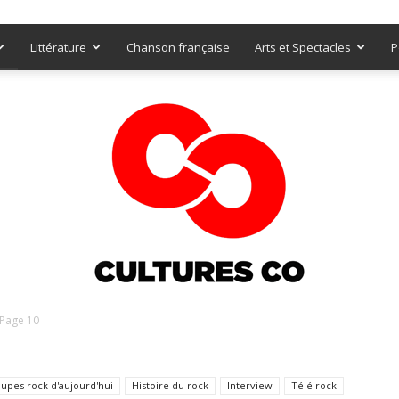
Littérature
Chanson française
Arts et Spectacles
P
Page 10
Culturesco
upes rock d'aujourd'hui
Histoire du rock
Interview
Télé rock