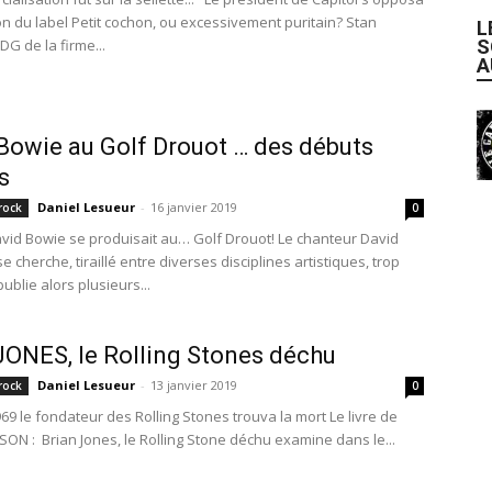
tion du label Petit cochon, ou excessivement puritain? Stan
L
S
DG de la firme...
A
Bowie au Golf Drouot … des débuts
s
Daniel Lesueur
-
16 janvier 2019
rock
0
avid Bowie se produisait au… Golf Drouot! Le chanteur David
e cherche, tiraillé entre diverses disciplines artistiques, trop
publie alors plusieurs...
JONES, le Rolling Stones déchu
Daniel Lesueur
-
13 janvier 2019
rock
0
1969 le fondateur des Rolling Stones trouva la mort Le livre de
SON : Brian Jones, le Rolling Stone déchu examine dans le...