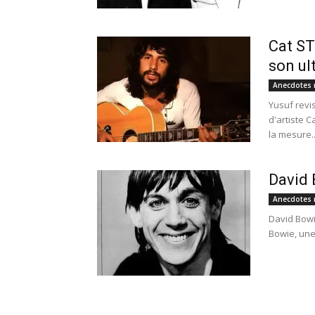
Cat ST
son ul
Anecdotes 
Yusuf revi
d'artiste C
la mesure..
David 
Anecdotes 
David Bowi
Bowie, une 