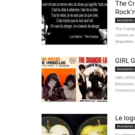
The Cr
Rock’n
Anecdotes 
The Cramps
comme un g
étiquettes..
GIRL G
Anecdotes 
GIRL GROUP
Réunissez 
Choisissez.
Le log
Anecdotes 
Sa commerci