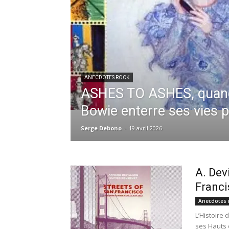
ANECDOTES ROCK
ASHES TO ASHES, quan
Bowie enterre ses vies 
Serge Debono
-
19 avril 2026
A. Dev
Franci
Anecdotes 
L’Histoire 
ses Hauts e