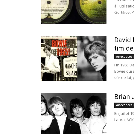
à l'utilisa
Gortikov, P
David 
timide
Anecdotes 
Fin 1965 D
Bowie qui s
sûr de lui, 
Brian 
Anecdotes 
En juillet 
Laura JACK