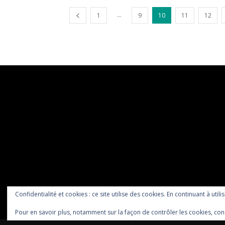
...
1
9
10
11
12
Confidentialité et cookies : ce site utilise des cookies. En continuant à utili
Pour en savoir plus, notamment sur la façon de contrôler les cookies, con