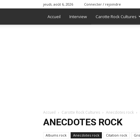
jeudi, août 6, 2026
Connecter / rejoindre
Accueil
Interview
Carotte Rock Cultures
Accueil
Carotte Rock Cultures
Anecdotes rock
ANECDOTES ROCK
Albums rock
Anecdotes rock
Citation rock
Gro