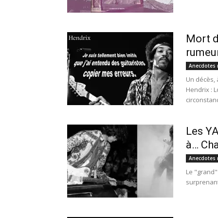
Mort d
rumeur
Anecdotes 
Un décès, à
Hendrix : 
circonstanc
Les Y
à… Cha
Anecdotes 
Le "grand" 
surprenant 