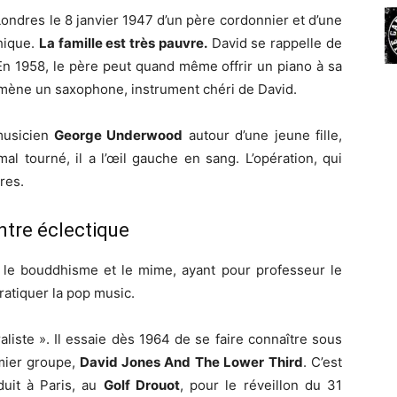
ondres le 8 janvier 1947 d’un père cordonnier et d’une
hique.
La famille est très pauvre.
David se rappelle de
En 1958, le père peut quand même offrir un piano à sa
amène un saxophone, instrument chéri de David.
 musicien
George Underwood
autour d’une jeune fille,
mal tourné, il a l’œil gauche en sang. L’opération, qui
res.
ntre éclectique
s, le bouddhisme et le mime, ayant pour professeur le
ratiquer la pop music.
iste ». Il essaie dès 1964 de se faire connaître sous
ier groupe,
David Jones And The Lower Third
. C’est
duit à Paris, au
Golf Drouot
, pour le réveillon du 31