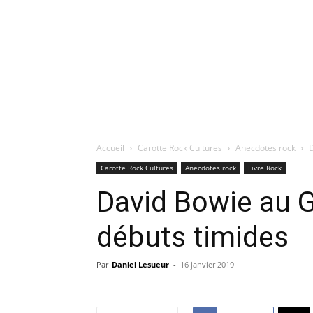
Accueil
Carotte Rock Cultures
Anecdotes rock
D
Carotte Rock Cultures
Anecdotes rock
Livre Rock
David Bowie au G
débuts timides
Par
Daniel Lesueur
-
16 janvier 2019