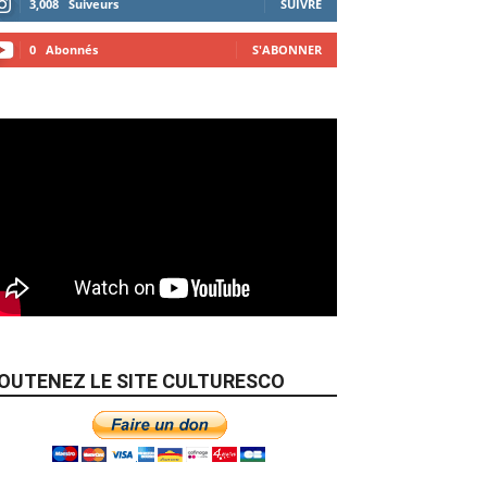
3,008
Suiveurs
SUIVRE
0
Abonnés
S'ABONNER
OUTENEZ LE SITE CULTURESCO