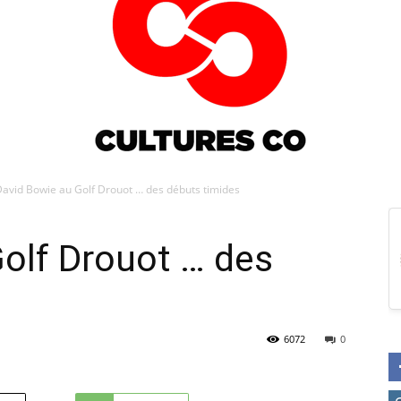
avid Bowie au Golf Drouot … des débuts timides
Culturesco
olf Drouot … des
6072
0