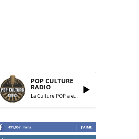
POP CULTURE
RADIO
La Culture POP a enfin trouvé sa RADIO !
491,057
Fans
J'AIME