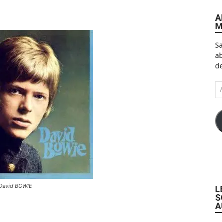
A
M
Sa
ab
de
A
e-
ma
 David BOWIE
L
S
A