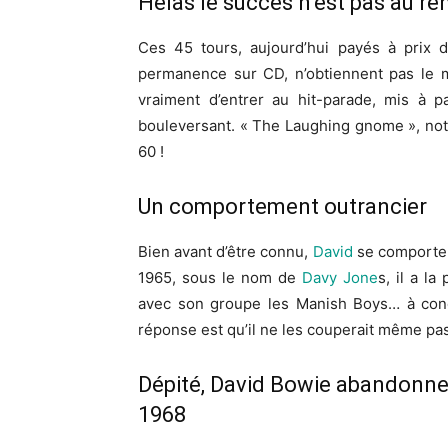
Hélas le succès n’est pas au r
Ces 45 tours, aujourd’hui payés à prix d
permanence sur CD, n’obtiennent pas le m
vraiment d’entrer au hit-parade, mis à p
bouleversant. « The Laughing gnome », no
60 !
Un comportement outrancier
Bien avant d’être connu,
David
se comporte v
1965, sous le nom de
Davy Jone
s, il a la
avec son groupe les Manish Boys… à condi
réponse est qu’il ne les couperait même pas
Dépité, David Bowie abandonne 
1968