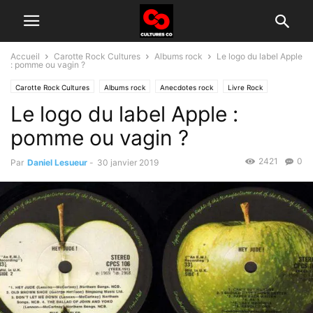
Accueil
Carotte Rock Cultures
Albums rock
Le logo du label Apple
: pomme ou vagin ?
Carotte Rock Cultures
Albums rock
Anecdotes rock
Livre Rock
Le logo du label Apple :
pomme ou vagin ?
2421
0
Par
Daniel Lesueur
-
30 janvier 2019