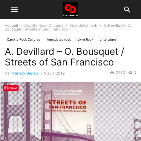
Accueil
Carotte Rock Cultures
Anecdotes rock
A. Devillard – O.
Bousquet / Streets of San Francisco
Carotte Rock Cultures
Anecdotes rock
Livre Rock
Littérature
A. Devillard – O. Bousquet /
Streets of San Francisco
2230
0
Par
Patrick Benard
-
9 avril 2019
Save