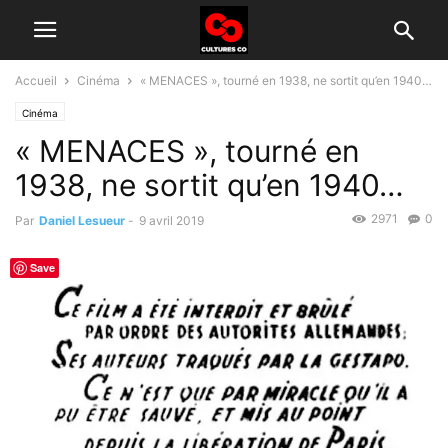
Accueil
Cinéma
« MENACES », tourné en 1938, ne sortit qu’en 1940…
Cinéma
« MENACES », tourné en
1938, ne sortit qu’en 1940…
2971
0
Par
Daniel Lesueur
-
9 avril 2019
Save