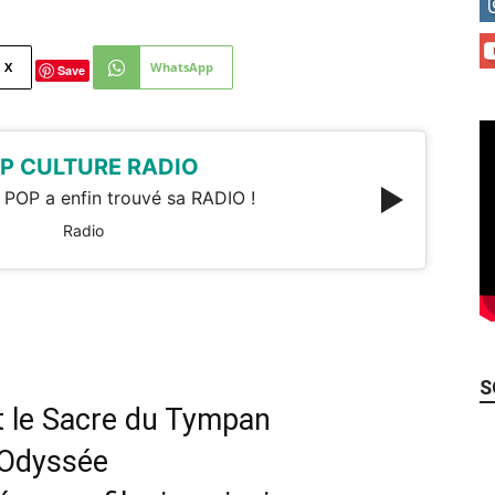
X
WhatsApp
Save
P CULTURE RADIO
 POP a enfin trouvé sa RADIO !
Radio
S
t le Sacre du Tympan
’Odyssée