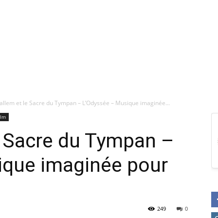
allem et le Sacre du Tympan – L’Odyssée – Musique imaginée...
ilm
e Sacre du Tympan –
ique imaginée pour
249
0