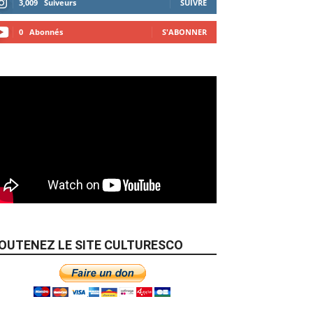
3,009
Suiveurs
SUIVRE
0
Abonnés
S'ABONNER
OUTENEZ LE SITE CULTURESCO