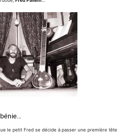
surdoué,
Fred Pallem
…
 bénie…
que le petit Fred se décide à passer une première tête