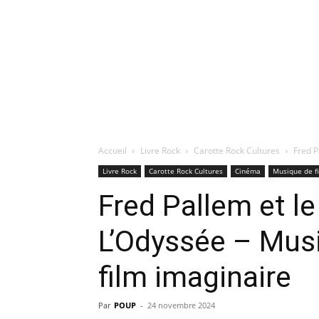
Accueil
Livre Rock
Carotte Rock Cultures
Fred P
Livre Rock
Carotte Rock Cultures
Cinéma
Musique de f
Fred Pallem et l
L’Odyssée – Mus
film imaginaire
Par
POUP
-
24 novembre 2024