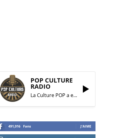
POP CULTURE
RADIO
La Culture POP a enfin trouvé sa RADIO !
491,016
Fans
J'AIME