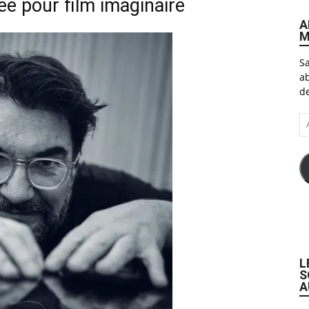
e pour film imaginaire
A
M
Sa
ab
de
A
e-
ma
L
S
A