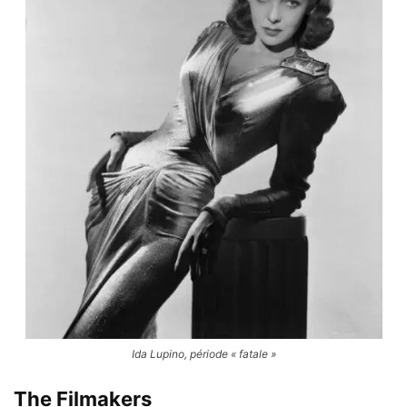
Ida Lupino, période « fatale »
The Filmakers