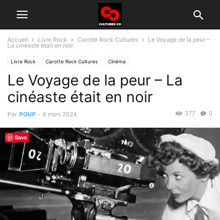
Accueil
Livre Rock
Carotte Rock Cultures
Le Voyage de la peur –
La cinéaste était en noir
Livre Rock
Carotte Rock Cultures
Cinéma
Le Voyage de la peur – La
cinéaste était en noir
377
0
Par
POUP
-
6 mars 2024
Save