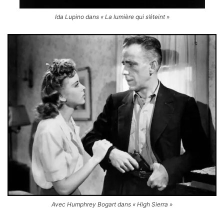
Ida Lupino dans « La lumière qui s’éteint »
Avec Humphrey Bogart dans « High Sierra »