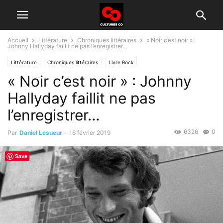
Accueil
Littérature
Chroniques littéraires
« Noir c’est noir » :
Johnny Hallyday faillit ne pas l’enregistrer…
Littérature
Chroniques littéraires
Livre Rock
« Noir c’est noir » : Johnny
Hallyday faillit ne pas
l’enregistrer…
6326
0
Par
Daniel Lesueur
-
16 février 2019
Save