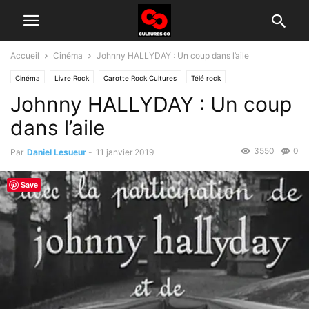
Accueil
Cinéma
Johnny HALLYDAY : Un coup dans l’aile
Cinéma
Livre Rock
Carotte Rock Cultures
Télé rock
Johnny HALLYDAY : Un coup
dans l’aile
3550
0
Par
Daniel Lesueur
-
11 janvier 2019
Save