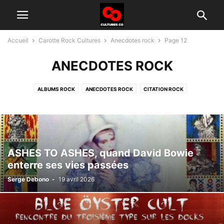
Accueil
Carotte Rock Cultures
Anecdotes rock
Page 12
ANECDOTES ROCK
ALBUMS ROCK
ANECDOTES ROCK
CITATION ROCK
GROUPES ROCK D'AUJOURD'HUI
HISTOIRE DU ROCK
INTERVIEW
TÉLÉ ROCK
ASHES TO ASHES, quand David Bowie
enterre ses vies passées
Serge Debono
-
19 avril 2026