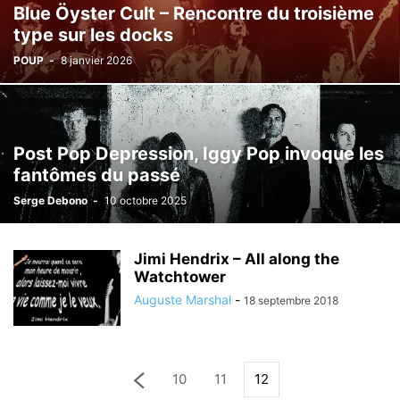
Blue Öyster Cult – Rencontre du troisième
type sur les docks
POUP
-
8 janvier 2026
Post Pop Depression, Iggy Pop invoque les
fantômes du passé
Serge Debono
-
10 octobre 2025
Jimi Hendrix – All along the
Watchtower
Auguste Marshal
-
18 septembre 2018
10
11
12