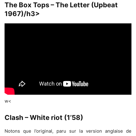
The Box Tops – The Letter (Upbeat
1967)/h3>
w<
Clash – White riot (1’58)
Notons que l’original, paru sur la version anglaise de