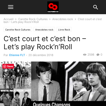
Accueil
Carotte Rock Cultures
Anecdotes rock
C’est court et c’est
bon – Let’s play Rock’n’Roll
Carotte Rock Cultures
Anecdotes rock
Livre Rock
C’est court et c’est bon –
Let’s play Rock’n’Roll
2598
0
Par
Etienne FLT
-
20 décembre 2018
Save