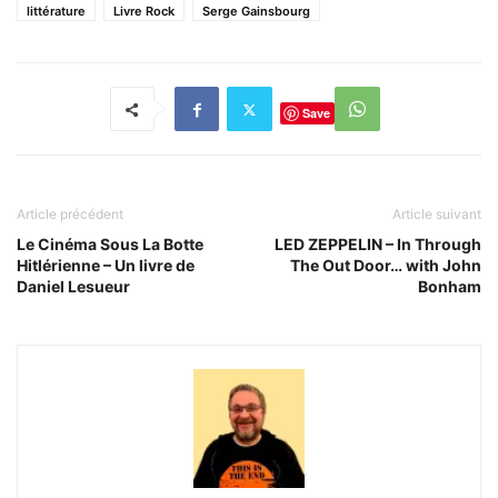
littérature
Livre Rock
Serge Gainsbourg
Save
Article précédent
Article suivant
Le Cinéma Sous La Botte
LED ZEPPELIN – In Through
Hitlérienne – Un livre de
The Out Door… with John
Daniel Lesueur
Bonham