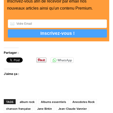
Inscrivez-vous afin de recevoir par email nos
nouveaux articles ainsi qu'un contenu Premium.
Partager :
WhatsApp
J’aime ça :
TAGS
album rock
Albums essentiels
Anecdotes Rock
chanson française
Jane Birkin
Jean-Claude Vannier