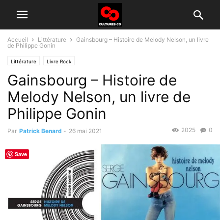
Accueil
Littérature
Gainsbourg – Histoire de Melody Nelson, un livre
de Philippe Gonin
Littérature
Livre Rock
Gainsbourg – Histoire de
Melody Nelson, un livre de
Philippe Gonin
2025
0
Par
Patrick Benard
-
26 mai 2021
Save