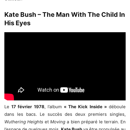
Kate Bush – The Man With The Child In
His Eyes
Le
17 février 1978
, l’album
« The Kick Inside »
déboule
dans les bacs. Le succès des deux premiers singles,
Wuthering Heights
et
Moving
a bien préparé le terrain. En
l’espace de quelques mois,
Kate Bush
va être propulsée au