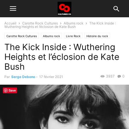
Accueil
Carotte Rock Cultures
Albums rock
The Kick Inside :
Wuthering Heights et l’éclosion de Kate Bush
Carotte Rock Cultures
Albums rock
Livre Rock
Histoire du rock
The Kick Inside : Wuthering
Heights et l’éclosion de Kate
Bush
3937
0
Par
Serge Debono
-
17 février 2021
Save