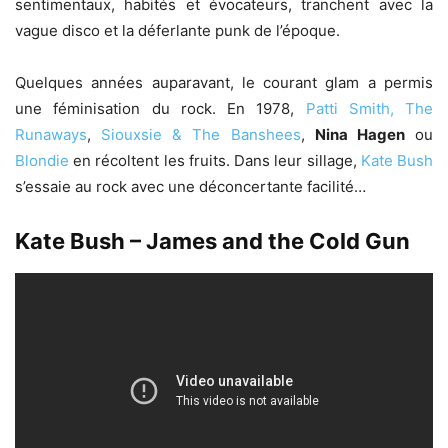
sentimentaux, habités et évocateurs, tranchent avec la
vague disco et la déferlante punk de l’époque.
Quelques années auparavant, le courant glam a permis
une féminisation du rock. En 1978,
Patti Smith,
The
Runaways
,
Siouxsie & The Banshees
,
Nina Hagen
ou
Blondie
en récoltent les fruits. Dans leur sillage,
Kate Bush
s’essaie au rock avec une déconcertante facilité…
Kate Bush – James and the Cold Gun