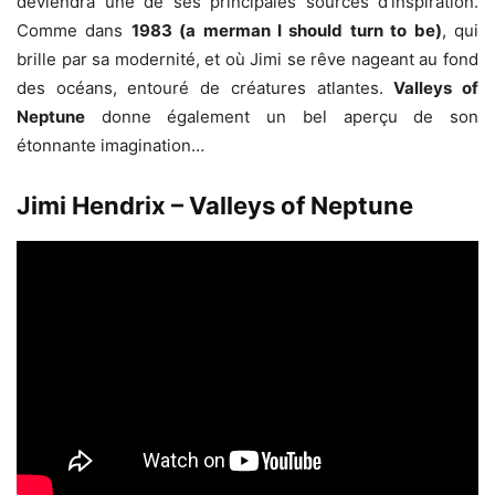
deviendra une de ses principales sources d’inspiration.
Comme dans
1983 (a merman I should turn to be)
, qui
brille par sa modernité, et où Jimi se rêve nageant au fond
des océans, entouré de créatures atlantes.
Valleys of
Neptune
donne également un bel aperçu de son
étonnante imagination…
Jimi Hendrix – Valleys of Neptune