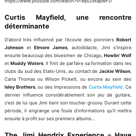
https://www.youtube.com/watch?v=wpl29xapwFU
Curtis Mayfield, une rencontre
déterminante
D’abord très influencé par l’écoute des pionniers
Robert
Johnson
et
Elmore James
, autodidacte, Jimi s’inspire
ensuite beaucoup des bluesmen de Chicago,
Howlin’ Wolf
et
Muddy Waters
. Il finit de parfaire sa formation dans les
clubs du sud des Etats-Unis, au contact de
Jackie Wilson
,
Carla Thomas ou Wilson Pickett, ou encore au sein des
Isley Brothers
, ou des Impressions de
Curtis Mayfield
. Ce
dernier influence considérablement son jeu de guitare,
c’est de lui que Jimi tient son toucher groovy. Durant cette
période, il engrange une foule d’informations qu’il mettra
ensuite à profit sur ses premiers albums…
The Jimi Hendrix Experience – Have