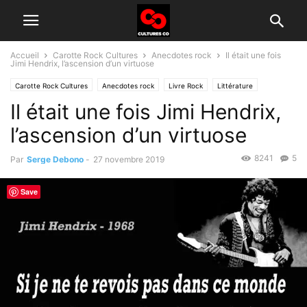
Accueil
Carotte Rock Cultures
Anecdotes rock
Il était une fois
Jimi Hendrix, l’ascension d’un virtuose
Carotte Rock Cultures
Anecdotes rock
Livre Rock
Littérature
Il était une fois Jimi Hendrix,
Citations
Histoire du rock
l’ascension d’un virtuose
8241
5
Par
Serge Debono
-
27 novembre 2019
Save