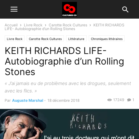
Accueil
Livre Rock
Carotte Rock Cultures
KEITH RICHARDS
LIFE- Autobiographie d’un Rolling Stones
Livre Rock
Carotte Rock Cultures
Littérature
Chroniques littéraires
KEITH RICHARDS LIFE-
Autobiographie d’un Rolling
Stones
« J’ai jamais eu de problèmes avec les drogues, seulement
avec les flics. »
17249
1
Par
Auguste Marshal
-
18 décembre 2018