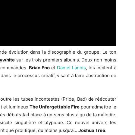
e évolution dans la discographie du groupe. Le ton
lywhite
sur les trois premiers albums. Deux non moins
aux commandes.
Brian Eno
et
Daniel Lanois
, les incitent à
ns le processus créatif, visant à faire abstraction de
fit outre les tubes incontestés (Pride, Bad) de réécouter
nt et lumineux
The Unforgettable Fire
pour admettre le
s débuts fait place à un sens plus aigu de la mélodie.
cale singulière et atypique. Ce nouvel univers les
ant que prolifique, du moins jusqu’à…
Joshua Tree
.