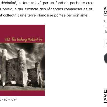
l déchaîné, le tout relevé par un fond de pochette aux
A
ers onirique qui s’exhale des légendes romanesques et
M
 collectif d’une terre irlandaise portée par son âme.
Sa
ab
de
A
e-
ma
L
S
A
re – U2 – 1984