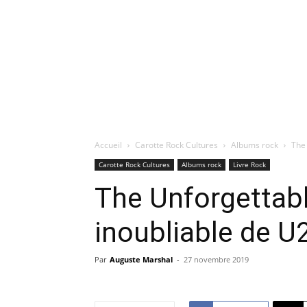
Accueil
Carotte Rock Cultures
Albums rock
The 
Carotte Rock Cultures
Albums rock
Livre Rock
The Unforgettabl
inoubliable de U
Par
Auguste Marshal
-
27 novembre 2019