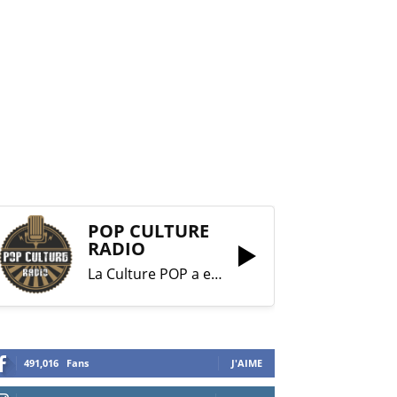
POP CULTURE
RADIO
La Culture POP a enfin trouvé sa RADIO !
491,016
Fans
J'AIME