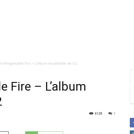
Unforgettable Fire – L’album inoubliable de U2
e Fire – L’album
2
6128
1