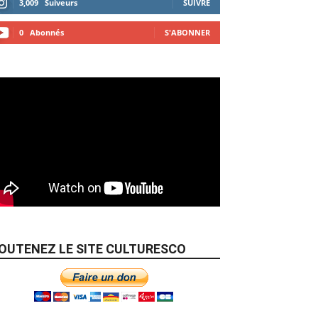
3,009
Suiveurs
SUIVRE
0
Abonnés
S'ABONNER
OUTENEZ LE SITE CULTURESCO