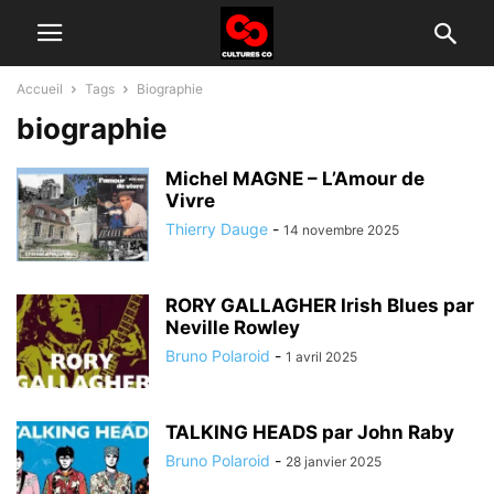
Accueil
Tags
Biographie
biographie
Michel MAGNE – L’Amour de
Vivre
Thierry Dauge
-
14 novembre 2025
RORY GALLAGHER Irish Blues par
Neville Rowley
Bruno Polaroid
-
1 avril 2025
TALKING HEADS par John Raby
Bruno Polaroid
-
28 janvier 2025