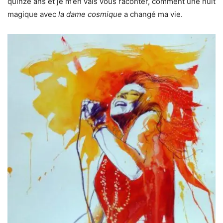
quinze ans et je m’en vais vous raconter, comment une nuit
magique avec
la dame cosmique
a changé ma vie.