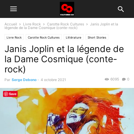
Accueil
Livre Rock
Carotte Rock Cultures
Janis Joplin et la
légende de la Dame Cosmique (conte-rock)
Livre Rock
Carotte Rock Cultures
Littérature
Short Stories
Janis Joplin et la légende de
la Dame Cosmique (conte-
rock)
6095
0
Par
Serge Debono
-
4 octobre 2021
Save