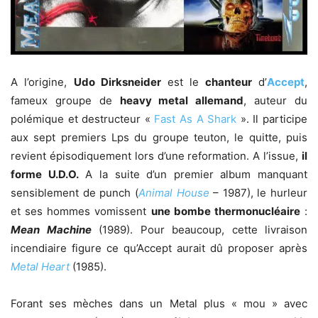
A l’origine,
Udo Dirksneider
est le
chanteur
d’
Accept
,
fameux groupe de
heavy metal allemand
, auteur du
polémique et destructeur «
Fast As A Shark
». Il participe
aux sept premiers Lps du groupe teuton, le quitte, puis
revient épisodiquement lors d’une reformation. A l’issue,
il
forme U.D.O.
A la suite d’un premier album manquant
sensiblement de punch (
Animal House
– 1987), le hurleur
et ses hommes vomissent
une bombe thermonucléaire
:
Mean Machine
(1989). Pour beaucoup, cette livraison
incendiaire figure ce qu’Accept aurait dû proposer après
Metal Heart
(1985).
Forant ses mèches dans un Metal plus « mou » avec