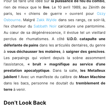
Pour se faire une idée sur
la puissance de feu du combo
,
rien de mieux que le
live
. Le 10 avril 1989, au Zénith de
paris, les « chiens de guerre » ouvrent pour
Ozzy
Osbourne
. Malgré
Zakk Wylde
dans ses rangs, ce soir-là,
l’ex chanteur du
Sabbath Noir
caricature une pantomime.
Au cœur de sa dégénérescence, il évolue tel un vieillard
perclus de rhumatismes. A côté
U.D.O. catapulte une
déferlante de pains
dans les articulés dentaires, du genre
à
vous déchausser les molaires
, à
saigner des gencives
.
Les parpaings qui volent depuis la scène assomment
l’assistance,
« bruit » magnifique au service d’une
prestation apocalyptique
. Dans la salle,
les Metalleux
jubilent !
Avec un manifeste du calibre de
Mean Machine
dans les bacs, personne ne doutait du
tremblement de
terre
à venir.
Don’t Look Back