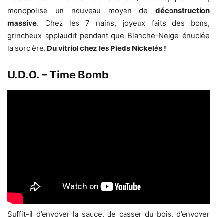
monopolise un nouveau moyen de
déconstruction
massive
. Chez les 7 nains, joyeux faits des bons,
grincheux applaudit pendant que Blanche-Neige énuclée
la sorcière.
Du vitriol chez les Pieds Nickelés !
U.D.O. – Time Bomb
Suffit-il d’envoyer la sauce, de casser du bois, d’envoyer