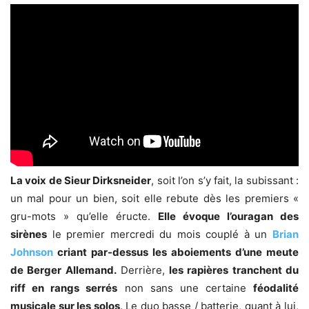
La voix de Sieur Dirksneider
, soit l’on s’y fait, la subissant :
un mal pour un bien, soit elle rebute dès les premiers «
gru-mots » qu’elle éructe.
Elle évoque l’ouragan des
sirènes
le premier mercredi du mois couplé à un
Brian
Johnson
criant par-dessus les aboiements d’une meute
de Berger Allemand.
Derrière,
les rapières tranchent du
riff en rangs serrés
non sans une certaine
féodalité
musicale sur les solos
. Le duo basse / batterie, quant à lui,