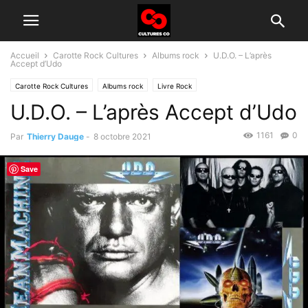
Accueil
Carotte Rock Cultures
Albums rock
U.D.O. – L’après
Accept d’Udo
Carotte Rock Cultures
Albums rock
Livre Rock
U.D.O. – L’après Accept d’Udo
1161
0
Par
Thierry Dauge
-
8 octobre 2021
Save