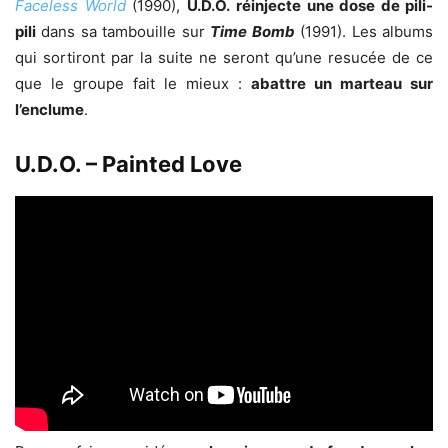
Faceless World
(1990),
U.D.O.
réinjecte une dose de pili-
pili
dans sa tambouille sur
Time Bomb
(1991). Les albums
qui sortiront par la suite ne seront qu’une resucée de ce
que le groupe fait le mieux :
abattre un marteau sur
l’enclume
.
U.D.O. – Painted Love