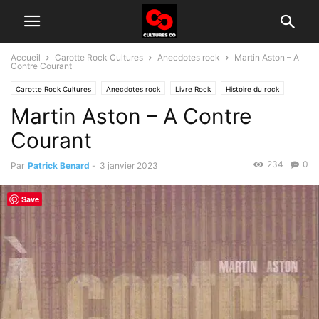
Accueil
Carotte Rock Cultures
Anecdotes rock
Martin Aston – A
Contre Courant
Carotte Rock Cultures
Anecdotes rock
Livre Rock
Histoire du rock
Martin Aston – A Contre
Littérature
Short Stories
Courant
234
0
Par
Patrick Benard
-
3 janvier 2023
Save