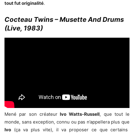
tout fut originalité
.
Cocteau Twins – Musette And Drums
(Live, 1983)
Mené par son créateur
Ivo Watts-Russell
, que tout le
monde, sans exception, connu ou pas n’appellera plus que
Ivo
(ça va plus vite), il va proposer ce que certains