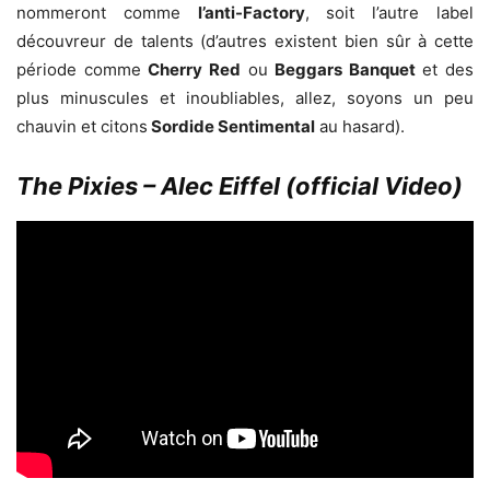
nommeront comme
l’anti-Factory
, soit l’autre label
découvreur de talents (d’autres existent bien sûr à cette
période comme
Cherry Red
ou
Beggars Banquet
et des
plus minuscules et inoubliables, allez, soyons un peu
chauvin et citons
Sordide Sentimental
au hasard).
The Pixies – Alec Eiffel (official Video)