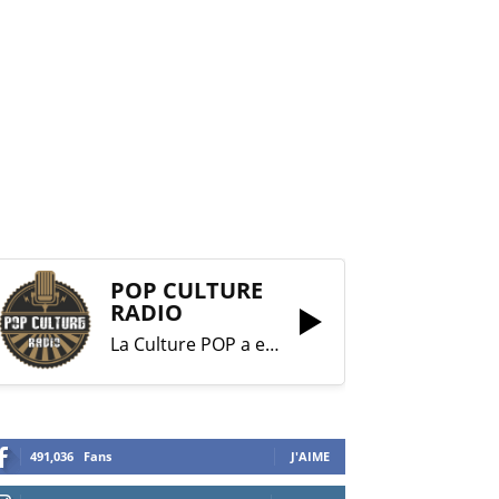
POP CULTURE
RADIO
La Culture POP a enfin trouvé sa RADIO !
491,036
Fans
J'AIME