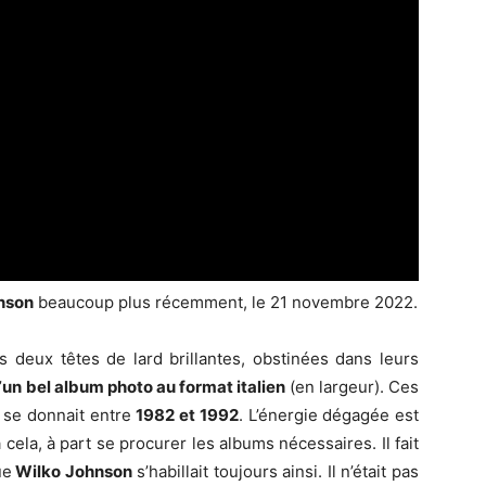
nson
beaucoup plus récemment, le 21 novembre 2022.
 deux têtes de lard brillantes, obstinées dans leurs
’
un bel album photo au format italien
(en largeur). Ces
 se donnait entre
1982 et 1992
. L’énergie dégagée est
ela, à part se procurer les albums nécessaires. Il fait
ue
Wilko Johnson
s’habillait toujours ainsi. Il n’était pas