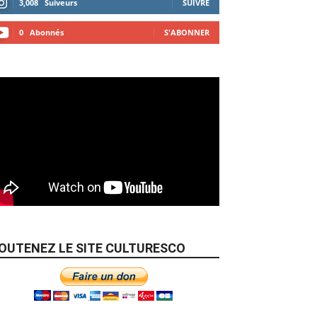
3,008
Suiveurs
SUIVRE
0
Abonnés
S'ABONNER
OUTENEZ LE SITE CULTURESCO