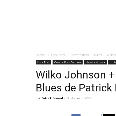
Accueil
Livre Rock
Carotte Rock Cultures
Wilko 
Livre Rock
Carotte Rock Cultures
Histoire du rock
Litté
Wilko Johnson +
Blues de Patrick
Par
Patrick Benard
-
30 décembre 2022