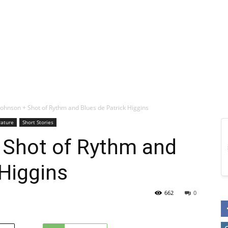
Johnson + Shot of Rythm and Blues de Patrick Higgins
rature
Short Stories
 Shot of Rythm and
 Higgins
662
0