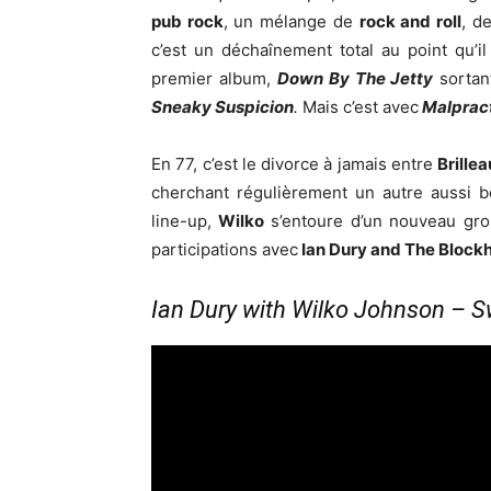
pub rock
, un mélange de
rock and roll
, d
c’est un déchaînement total au point qu’
premier album,
Down By The Jetty
sortant
Sneaky Suspicion
.
Mais c’est avec
Malprac
En 77, c’est le divorce à jamais entre
Brille
cherchant régulièrement un autre aussi b
line-up,
Wilko
s’entoure d’un nouveau gr
participations avec
Ian Dury and The Block
Ian Dury with Wilko Johnson – S