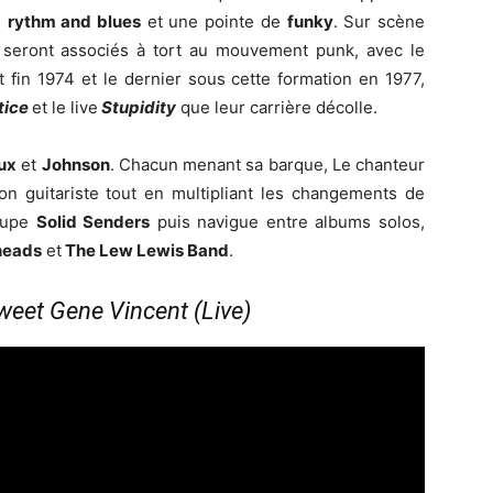
e
rythm and blues
et une pointe de
funky
. Sur scène
il seront associés à tort au mouvement punk, avec le
 fin 1974 et le dernier sous cette formation en 1977,
tice
et le live
Stupidity
que leur carrière décolle.
aux
et
Johnson
. Chacun menant sa barque, Le chanteur
on guitariste tout en multipliant les changements de
oupe
Solid Senders
puis navigue entre albums solos,
heads
et
The Lew Lewis Band
.
weet Gene Vincent (Live)