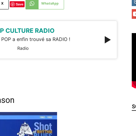
X
WhatsApp
Save
P CULTURE RADIO
 POP a enfin trouvé sa RADIO !
Radio
nson
S