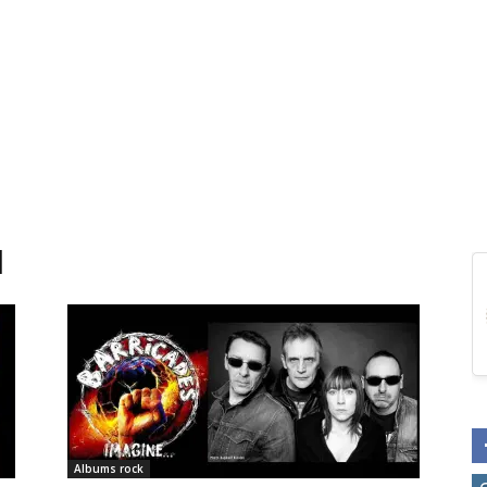
l
Albums rock