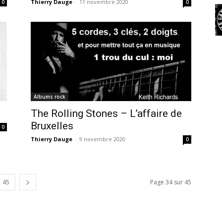
Thierry Dauge
-
11 novembre 2020
0
0
Albums rock
The Rolling Stones – L’affaire de
Bruxelles
0
Thierry Dauge
-
9 novembre 2020
0
45
Page 34 sur 45