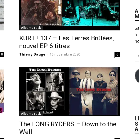
A
M
Sa
Albums rock
à 
KURT ! 137 – Les Terres Brûlées,
no
nouvel EP 6 titres
Ad
Thierry Dauge
-
16 novembre 2020
0
0
e-
ma
Albums rock
L
S
The LONG RYDERS – Down to the
A
Well