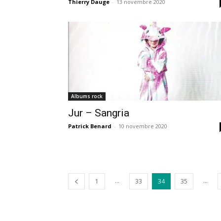
Thierry Dauge
-
13 novembre 2020
Albums rock
Jur – Sangria
Patrick Benard
-
10 novembre 2020
...
...
1
33
34
35