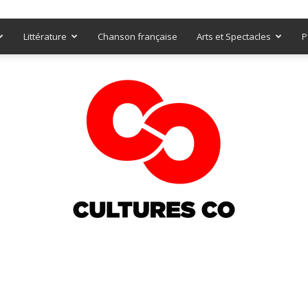
Littérature
Chanson française
Arts et Spectacles
P
Culturesco