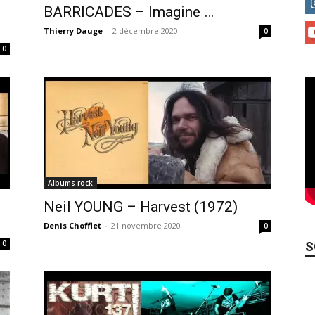
BARRICADES – Imagine …
Thierry Dauge
-
2 décembre 2020
0
0
Albums rock
Neil YOUNG – Harvest (1972)
Denis Chofflet
-
21 novembre 2020
0
0
S