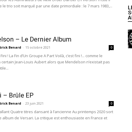
le trio soit marqué par une date primordiale : le 7 mars 1983,...
L
S
A
lson – Le Dernier Album
trick Benard
-
15 octobre 2021
0
 Fini ! La Fin d’Un Groupe A Part Voilà, c’est fini !... comme le
n certain Jean-Louis Aubert alors que Mendelson n’existait pas
ile...
i – Brûle EP
trick Benard
-
23 juin 2021
0
llant Quatre titres dansant à l’ancienne Au printemps 2020 sort
e album de Versari. La critique est enthousiaste en France et