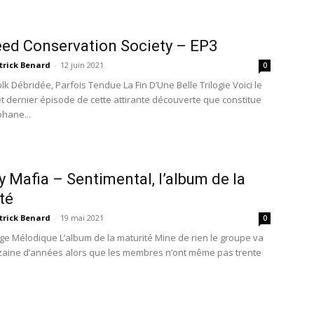
ed Conservation Society – EP3
trick Benard
-
12 juin 2021
0
k Débridée, Parfois Tendue La Fin D’Une Belle Trilogie Voici le
et dernier épisode de cette attirante découverte que constitue
phane...
 Mafia – Sentimental, l’album de la
té
trick Benard
-
19 mai 2021
0
e Mélodique L’album de la maturité Mine de rien le groupe va
izaine d’années alors que les membres n’ont même pas trente