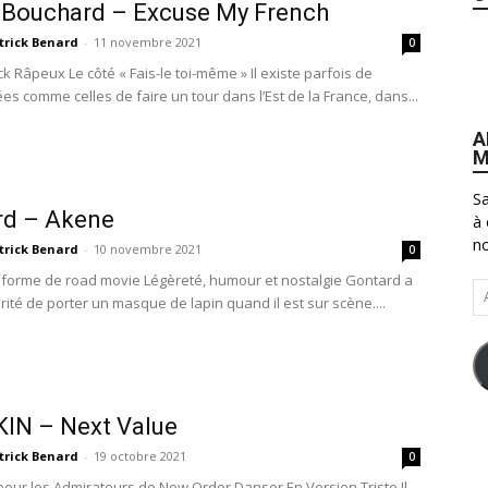
 Bouchard – Excuse My French
trick Benard
-
11 novembre 2021
0
 Râpeux Le côté « Fais-le toi-même » Il existe parfois de
s comme celles de faire un tour dans l’Est de la France, dans...
A
M
Sa
rd – Akene
à 
no
trick Benard
-
10 novembre 2021
0
 forme de road movie Légèreté, humour et nostalgie Gontard a
Ad
arité de porter un masque de lapin quand il est sur scène....
e-
ma
IN – Next Value
trick Benard
-
19 octobre 2021
0
our les Admirateurs de New Order Danser En Version Triste Il