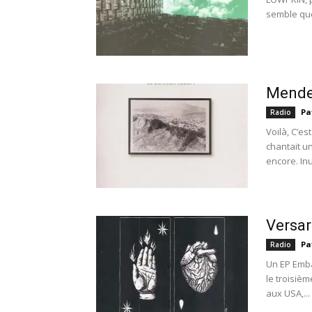
semble que 
Mende
Pa
Radio
Voilà, C’est
chantait u
encore. Inut
Versar
Pa
Radio
Un EP Emba
le troisièm
aux USA,...