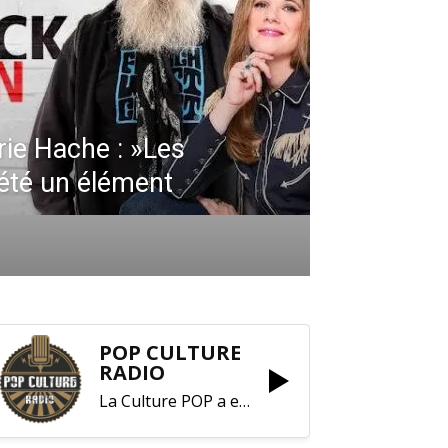
rie Hache : »Les
 été un élément
POP CULTURE
RADIO
La Culture POP a enfin trouvé sa RADIO !