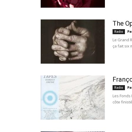
The Op
Pa
Radio
Le Grand R
ça fait six
Franço
Pa
Radio
Les Fonds M
côte finist