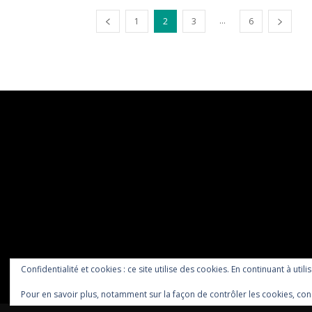
...
1
2
3
6
Confidentialité et cookies : ce site utilise des cookies. En continuant à utili
Pour en savoir plus, notamment sur la façon de contrôler les cookies, con