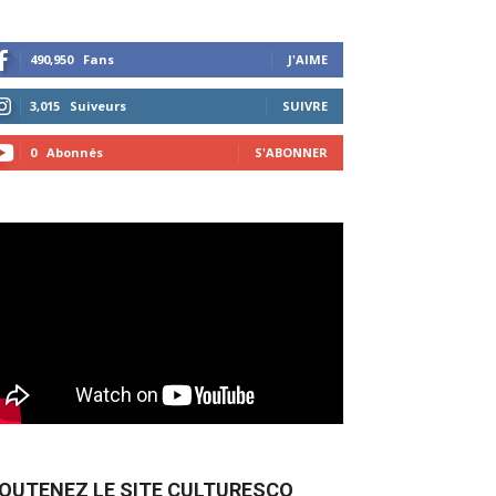
490,950
Fans
J'AIME
3,015
Suiveurs
SUIVRE
0
Abonnés
S'ABONNER
OUTENEZ LE SITE CULTURESCO