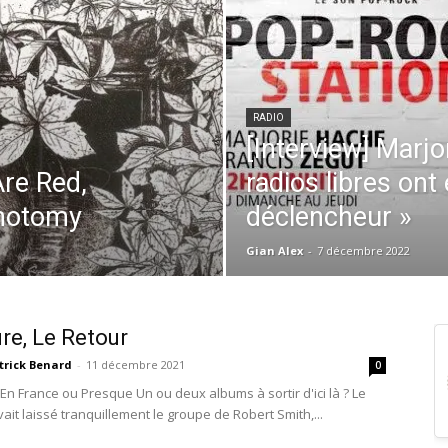
RADIO
[Interview] Marjo
Are Red,
radios libres ont
chotomy
déclencheur »
Gian Alex
-
7 décembre 2022
re, Le Retour
trick Benard
-
11 décembre 2021
0
En France ou Presque Un ou deux albums à sortir d'ici là ? Le
it laissé tranquillement le groupe de Robert Smith,...