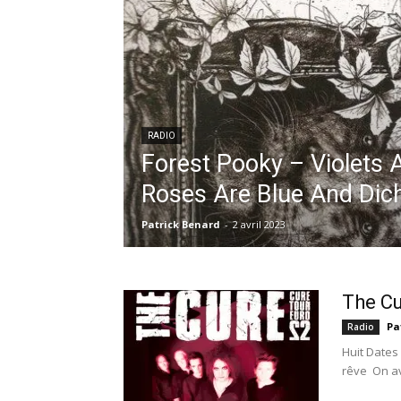
RADIO
Forest Pooky – Violets 
Roses Are Blue And Di
Patrick Benard
-
2 avril 2023
The Cu
Pa
Radio
Huit Dates 
rêve On ava