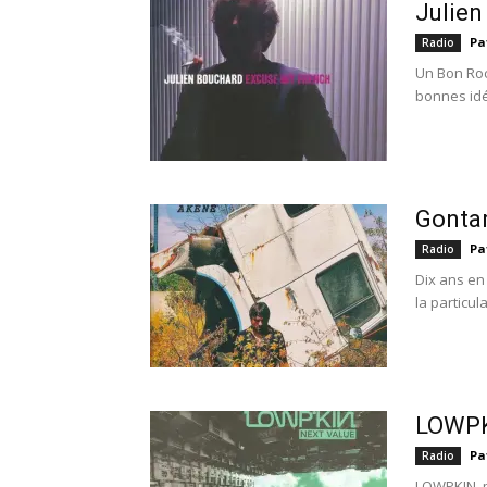
Julien
Pa
Radio
Un Bon Rock
bonnes idée
Gonta
Pa
Radio
Dix ans en
la particul
LOWPK
Pa
Radio
LOWPKIN, p