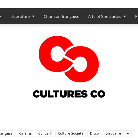
Littérature
Chanson française
Arts et Spectacles
P
Culturesco
rançaise
Cinéma
Concert
Culture Société
Disco
Disquaire