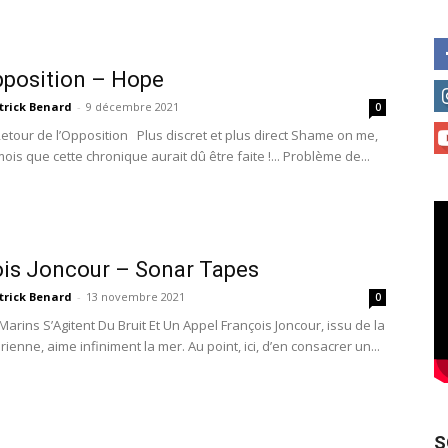
position – Hope
trick Benard
-
9 décembre 2021
0
etour de l’Opposition Plus discret et plus direct Shame on me,
 mois que cette chronique aurait dû être faite !... Problème de...
is Joncour – Sonar Tapes
trick Benard
-
13 novembre 2021
0
arins S’Agitent Du Bruit Et Un Appel François Joncour, issu de la
érienne, aime infiniment la mer. Au point, ici, d’en consacrer un...
S