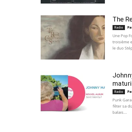
The Re
Pa
Radio
Une Pop Fol
troisième 
le duo Sté
Johnny
maturi
Pa
Radio
Punk Garag
fêter sa d
balais....