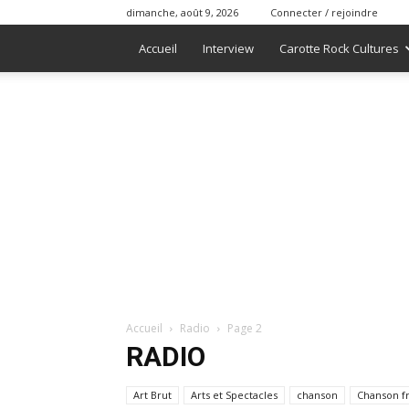
dimanche, août 9, 2026
Connecter / rejoindre
Accueil
Interview
Carotte Rock Cultures
Accueil
Radio
Page 2
RADIO
Art Brut
Arts et Spectacles
chanson
Chanson f