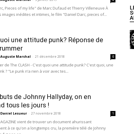
L
rc, Pieces of my life" de Marc Dufaud et Thierry Villeneuve À
S
 images inédites et intimes, le film "Daniel Darc, pieces of...
A
quoi une attitude punk? Réponse de
trummer
Auguste Marshal
-
21 décembre 2018
0
der de The CLASH - C'est quoi une attitude punk? C'est quoi, une
nk ? "Le punk n’a rien à voir avec tes...
buts de Johnny Hallyday, on en
d tous les jours !
Daniel Lesueur
-
27 novembre 2018
1
AGAZINE vient de trouver un document ahurissant
ent à ce qu'on a longtemps cru, la première télé de Johnny