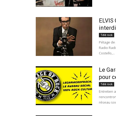
ELVIS
interd
Télé rock
Pétage de 
Radio Radio
Costello,...
Le Gar
pour c
Télé rock
Entretien 
rencontron
réseau soci