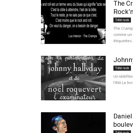
The Cr
Rock’n
Télé rock
The Cramps
comme un g
étiquettes..
Johnny
Télé rock
Un téléfil
l'INA Le li
Daniel
boulev
Télé rock