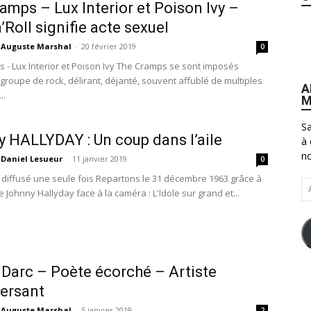
amps – Lux Interior et Poison Ivy –
’Roll signifie acte sexuel
Auguste Marshal
-
20 février 2019
0
 - Lux Interior et Poison Ivy The Cramps se sont imposés
roupe de rock, délirant, déjanté, souvent affublé de multiples
A
..
M
Sa
 HALLYDAY : Un coup dans l’aile
à 
no
Daniel Lesueur
-
11 janvier 2019
0
m diffusé une seule fois Repartons le 31 décembre 1963 grâce à
Ad
vre Johnny Hallyday face à la caméra : L'Idole sur grand et...
e-
ma
 Darc – Poète écorché – Artiste
ersant
Auguste Marshal
-
5 janvier 2019
2