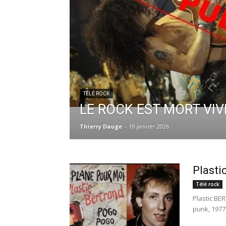
TÉLÉ ROCK
LE ROCK EST MORT VIVE
Thierry Dauge
-
19 janvier 2026
Plast
Télé rock
Plastic BE
punk, 1977,