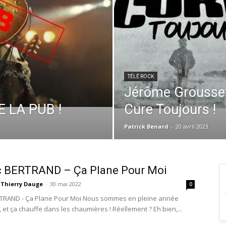
TÉLÉ ROCK
Jérôme Grousset
 LA PUB !
Cure Toujours !
Patrick Benard
-
20 avril 2023
ic BERTRAND – Ça Plane Pour Moi
Thierry Dauge
-
30 mai 2022
0
RTRAND - Ça Plane Pour Moi Nous sommes en pleine année
 et ça chauffe dans les chaumières ! Réellement ? Eh bien,...