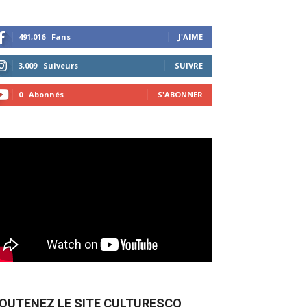
491,016
Fans
J'AIME
3,009
Suiveurs
SUIVRE
0
Abonnés
S'ABONNER
OUTENEZ LE SITE CULTURESCO