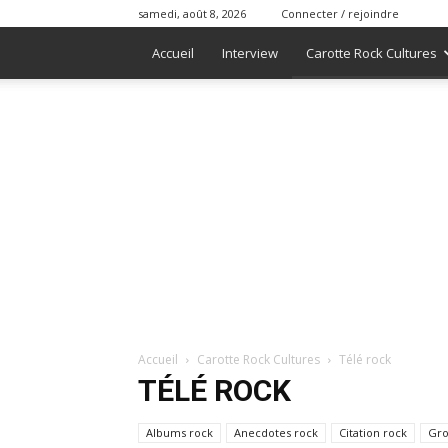
samedi, août 8, 2026
Connecter / rejoindre
Accueil
Interview
Carotte Rock Cultures
Accueil
Carotte Rock Cultures
Télé rock
TÉLÉ ROCK
Albums rock
Anecdotes rock
Citation rock
Gro