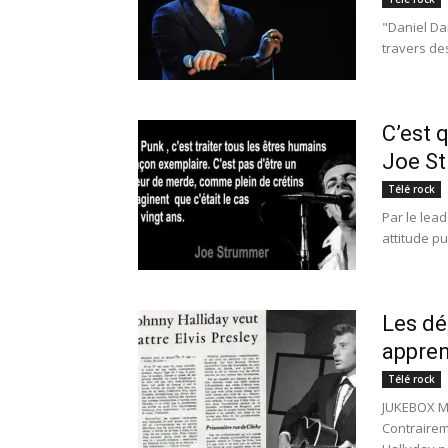
"Daniel Da
travers des
C’est 
Joe S
Télé rock
Par le lea
attitude pu
Les dé
appren
Télé rock
JUKEBOX M
Contrairem