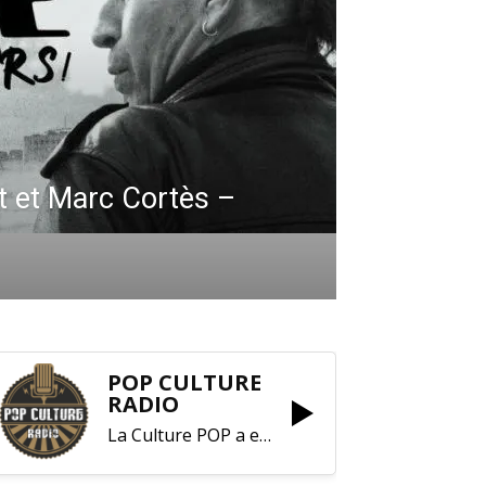
 et Marc Cortès –
POP CULTURE
RADIO
La Culture POP a enfin trouvé sa RADIO !