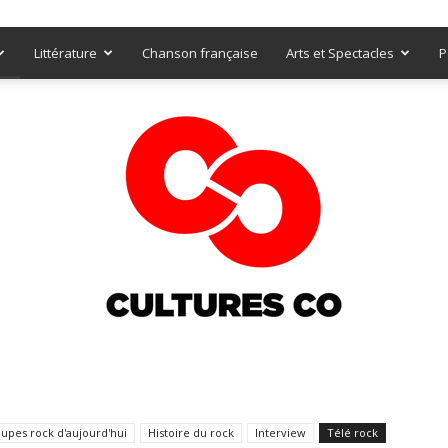
Littérature
Chanson française
Arts et Spectacles
P
Culturesco
upes rock d'aujourd'hui
Histoire du rock
Interview
Télé rock