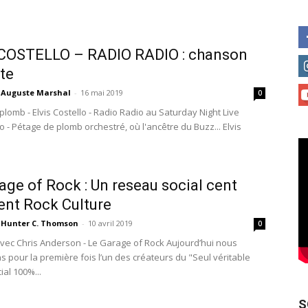
 COSTELLO – RADIO RADIO : chanson
ite
Auguste Marshal
-
16 mai 2019
0
plomb - Elvis Costello - Radio Radio au Saturday Night Live
 - Pétage de plomb orchestré, où l'ancêtre du Buzz... Elvis
age of Rock : Un reseau social cent
ent Rock Culture
Hunter C. Thomson
-
10 avril 2019
0
avec Chris Anderson - Le Garage of Rock Aujourd’hui nous
s pour la première fois l’un des créateurs du "Seul véritable
al 100%...
S