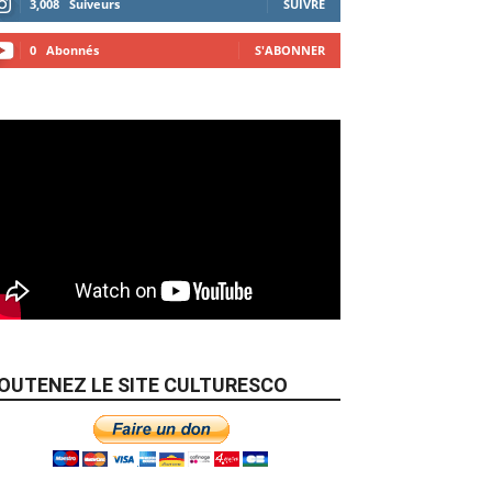
3,008
Suiveurs
SUIVRE
0
Abonnés
S'ABONNER
OUTENEZ LE SITE CULTURESCO