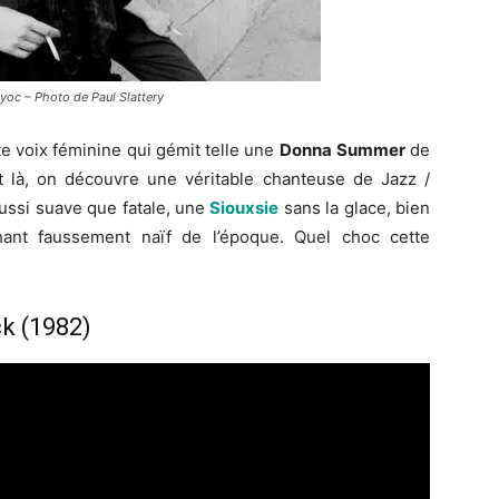
yoc – Photo de Paul Slattery
tte voix féminine qui gémit telle une
Donna
Summer
de
Et là, on découvre une véritable chanteuse de Jazz /
ussi suave que fatale, une
Siouxsie
sans la glace, bien
ant faussement naïf de l’époque. Quel choc cette
k (1982)