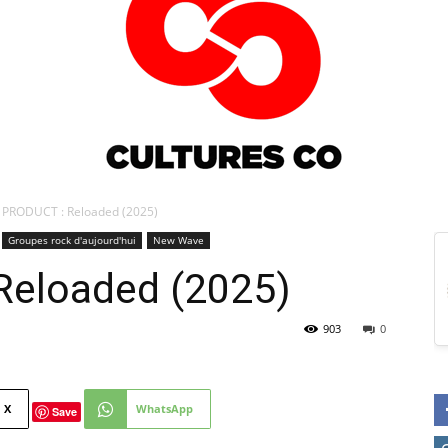
 PRODUCT : Reloaded (2025)
Groupes rock d'aujourd'hui
New Wave
Culturesco
Reloaded (2025)
903
0
X
WhatsApp
Save