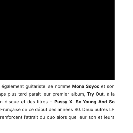
, également guitariste, se nomme
Mona Soyoc
et son
ps plus tard paraît leur premier album,
Try Out
, à la
Un disque et des titres –
Pussy X
,
So Young And So
a Française de ce début des années 80. Deux autres LP
enforcent l’attrait du duo alors que leur son et leurs