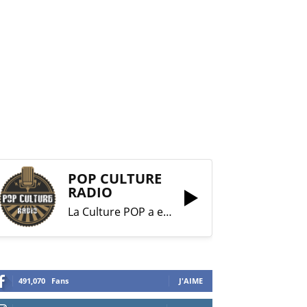
POP CULTURE
RADIO
La Culture POP a enfin trouvé sa RADIO !
491,070
Fans
J'AIME