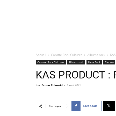
Accueil
Carotte Rock Cultures
Albums rock
KAS
Carotte Rock Cultures
Albums rock
Livre Rock
Electro
KAS PRODUCT : 
Par
Bruno Polaroid
-
1 mai 2025
Facebook
Partager