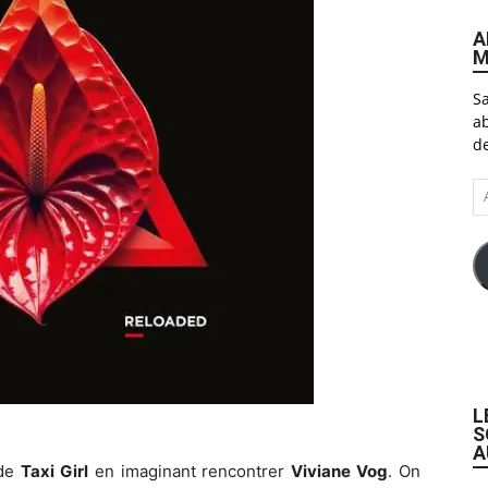
A
M
Sa
ab
de
A
e-
ma
L
S
A
 de
Taxi Girl
en imaginant rencontrer
Viviane Vog
. On