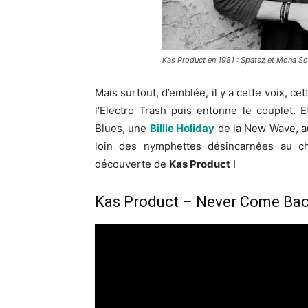
Kas Product en 1981 : Spatsz et Mona So
Mais surtout, d’emblée, il y a cette voix, ce
l’Electro Trash puis entonne le couplet. 
Blues, une
Billie Holiday
de la New Wave, a
loin des nymphettes désincarnées au ch
découverte de
Kas Product
!
Kas Product – Never Come Bac