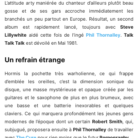
L’attitude arty maniérée du chanteur d’ailleurs plutôt beau
gosse et de ses gars accroche immédiatement les
branchés un peu partout en Europe. Résultat, un second
album est rapidement lancé, toujours avec
Steve
Lillywhite
aidé cette fois de l’ingé
Phil Thornalley
.
Talk
Talk Talk
est dévoilé en Mai 1981.
Un refrain étrange
Hormis la pochette très warholienne, ce qui frappe
d’emblée les oreilles, c’est la dimension sonique du
disque, une masse mystérieuse et opaque créée par les
guitares et le saxophone de plus en plus brumeux, avec
une basse et une batterie inexorables et quelques
claviers. Ce qui marquera profondément les jeunes gens
modernes de l’époque dont un certain
Robert
Smith
, qui,
subjugué, proposera ensuite à
Phil Thornalley
de travailler
avec
The Cure
pour rien moins que le futur
Pornography
.