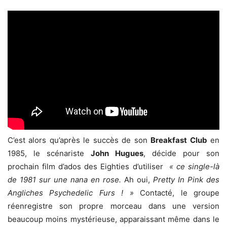
C’est alors qu’après le succès de son
Breakfast Club
en
1985, le scénariste
John Hugues
, décide pour son
prochain film d’ados des Eighties d’utiliser
« ce single-là
de 1981 sur une nana en rose.
Ah oui,
Pretty In Pink
des
Angliches Psychedelic Furs ! »
Contacté, le groupe
réenregistre son propre morceau dans une version
beaucoup moins mystérieuse, apparaissant même dans le