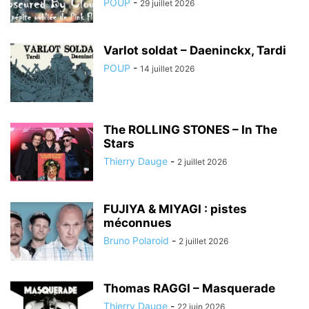
POUP
-
29 juillet 2026
Varlot soldat – Daeninckx, Tardi
POUP
-
14 juillet 2026
The ROLLING STONES – In The
Stars
Thierry Dauge
-
2 juillet 2026
FUJIYA & MIYAGI : pistes
méconnues
Bruno Polaroid
-
2 juillet 2026
Thomas RAGGI – Masquerade
Thierry Dauge
-
22 juin 2026