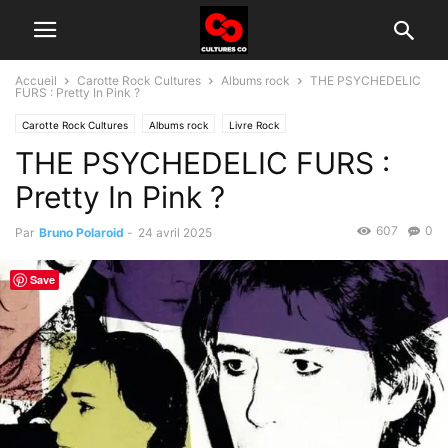
Accueil
Carotte Rock Cultures
Albums rock
THE PSYCHEDELIC
FURS : Pretty In Pink ?
Carotte Rock Cultures
Albums rock
Livre Rock
THE PSYCHEDELIC FURS :
Groupes rock d'aujourd'hui
Histoire du rock
New Wave
Single rock
Pretty In Pink ?
607
0
Par
Bruno Polaroid
-
24 avril 2025
Save