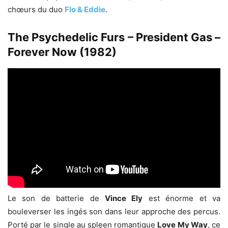
chœurs du duo
Flo & Eddie
.
The Psychedelic Furs – President Gas –
Forever Now (1982)
Le son de batterie de
Vince Ely
est énorme et va
bouleverser les ingés son dans leur approche des percus.
Porté par le single au spleen romantique
Love My Way
, ce