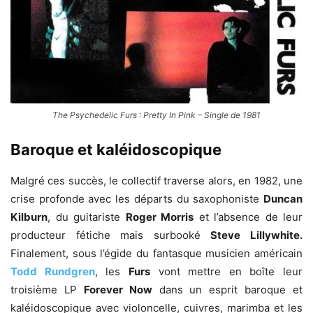
The Psychedelic Furs : Pretty In Pink – Single de 1981
Baroque et kaléidoscopique
Malgré ces succès, le collectif traverse alors, en 1982, une
crise profonde avec les départs du saxophoniste
Duncan
Kilburn
, du guitariste
Roger Morris
et l’absence de leur
producteur fétiche mais surbooké
Steve Lillywhite.
Finalement, sous l’égide du fantasque musicien américain
Todd Rundgren
, les
Furs
vont mettre en boîte leur
troisième LP
Forever Now
dans un esprit baroque et
kaléidoscopique avec violoncelle, cuivres, marimba et les