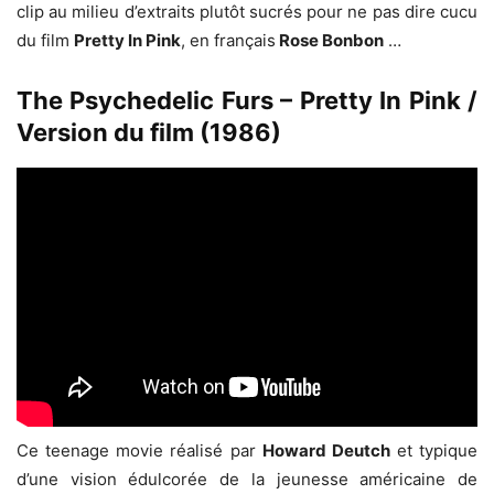
clip au milieu d’extraits plutôt sucrés pour ne pas dire cucu
du film
Pretty In Pink
, en français
Rose Bonbon
…
The Psychedelic Furs – Pretty In Pink /
Version du film (1986)
Ce teenage movie réalisé par
Howard Deutch
et typique
d’une vision édulcorée de la jeunesse américaine de