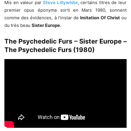
Mis en valeur par
Steve Lillywhite
, certains titres de leur
premier opus éponyme sorti en Mars 1980, sonnent
comme des évidences, à l’instar de
Imitation Of Christ
ou
du très beau
Sister Europe
.
The Psychedelic Furs – Sister Europe –
The Psychedelic Furs (1980)