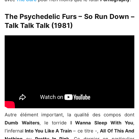
The Psychedelic Furs – So Run Down –
Talk Talk Talk (1981)
Autre élément important, la qualité des compos dont
Dumb Waiters
, le torride
I Wanna Sleep
With You
,
l’infernal
Into You Like A Train
– ce titre -,
All Of This And
Nothing
ou
Pretty In
Pink
.
Ce dernier en particulier