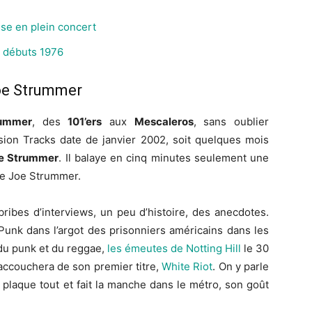
se en plein concert
 débuts 1976
Joe Strummer
ummer
, des
101’ers
aux
Mescaleros
, sans oublier
ssion Tracks date de janvier 2002, soit quelques mois
e Strummer
. Il balaye en cinq minutes seulement une
ble Joe Strummer.
ribes d’interviews, un peu d’histoire, des anecdotes.
Punk dans l’argot des prisonniers américains dans les
t du punk et du reggae,
les émeutes de Notting Hill
le 30
accouchera de son premier titre,
White Riot
. On y parle
 plaque tout et fait la manche dans le métro, son goût