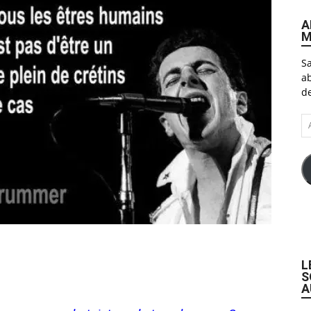
A
M
Sa
ab
de
A
e-
ma
L
S
A