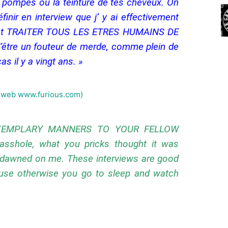
es pompes ou la teinture de tes cheveux. On
inir en interview que j’ y ai effectivement
 c’est TRAITER TOUS LES ETRES HUMAINS DE
être un fouteur de merde, comme plein de
as il y a vingt ans. »
te web www.furious.com)
s EXEMPLARY MANNERS TO YOUR FELLOW
sshole, what you pricks thought it was
ust dawned on me. These interviews are good
ause otherwise you go to sleep and watch