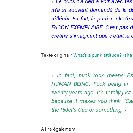
« Le punk n’a rien à voir avec t
m’a si souvent demandé de le déf
réfléchi. En fait, le punk rock
FACON EXEMPLAIRE. C’est pas d’
crétins s’imaginent que c’était le c
Texte original :
What’s a punk attitude? (si
« In fact, punk rock mean
HUMAN BEING. Fuck being an a
twenty years ago. It’s totally j
because it makes you think. ‘C
the Rider’s Cup or something. »
A lire également :