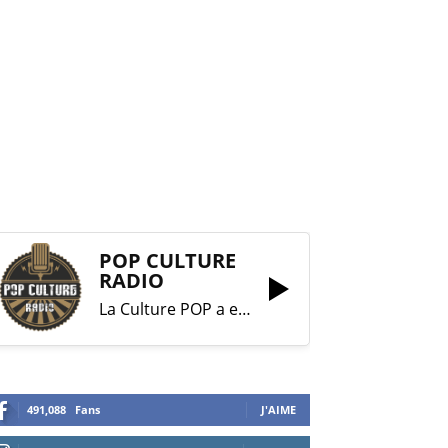
POP CULTURE
RADIO
La Culture POP a enfin trouvé sa RADIO !
491,088
Fans
J'AIME