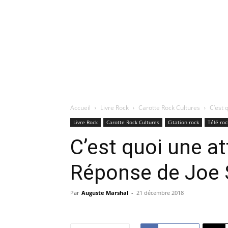
Accueil
Livre Rock
Carotte Rock Cultures
C’est 
Livre Rock
Carotte Rock Cultures
Citation rock
Télé roc
C’est quoi une a
Réponse de Joe
Par
Auguste Marshal
-
21 décembre 2018