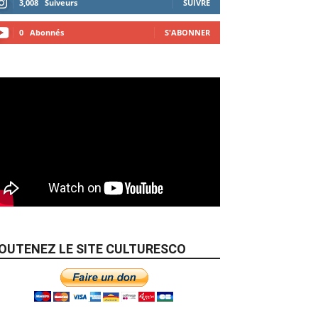
3,008
Suiveurs
SUIVRE
0
Abonnés
S'ABONNER
OUTENEZ LE SITE CULTURESCO