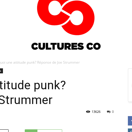
quoi une attitude punk? Réponse de Joe Strummer
k
Culturesco
ttitude punk?
 Strummer
13626
0