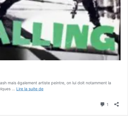
sh mais également artiste peintre, on lui doit notamment la
Paul
uelques …
Lire la suite de
Simonon
de
Commenta
1
The
Clash
casse
sa