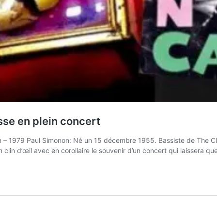
se en plein concert
n – 1979 Paul Simonon: Né un 15 décembre 1955. Bassiste de The Cla
clin d’œil avec en corollaire le souvenir d’un concert qui laissera q